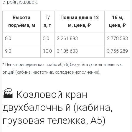
стройплощадок.
Высота
Г/
Полная длина 12
16 м,
подъёма, м
п, т
м, цена, ₽
цена, ₽
8,0
5,0
2 261 893
2 778 583
9,0
10,0
3 105 603
3 755 289
* Цены приведены как прайс ×0,76, без учёта дополнительных
опций (кабина, частотник, холодное исполнение).
🏭 Козловой кран
двухбалочный (кабина,
грузовая тележка, А5)