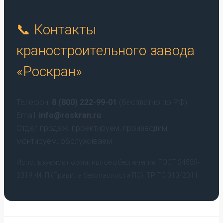
📞 Контакты
краностроительного завода
«Роскран»
Телефон:
8 (800) 222-99-01
(бесплатно по РФ)
Email:
info@roskran.ru
Отдел продаж: проектируем, производим,
монтируем, обслуживаем.
Используемое нормативное обеспечение: ГОСТ 34589-
2019, ФНП (Правила безопасности ПС), ТР ТС 010/2011.