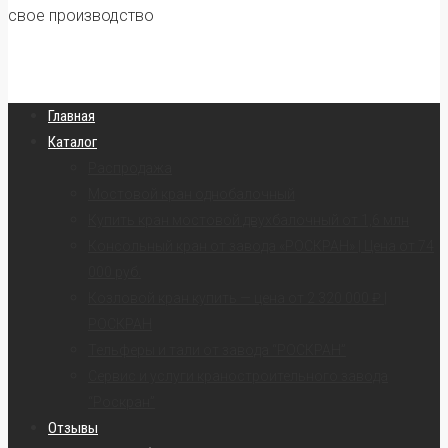
свое производство
Главная
Каталог
Распродажа
Мостовой кран однобалочный
Купить кран мостовой двухбалочный от 1,6 млн
Консольный кран от завода «РОСКРАН» | Цена от 74
000 руб.
Козловой кран купить — цена от 2 320 000 ₽ |
РОСКРАН
Тельферы и тали от завода “РОСКРАН”
Сервис и услуги краностроительного завода
“Роскран”
Отзывы