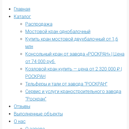
Главная
Каталог
Распродажа
Мостовой кран однобалочный
Купить кран мостовой двухбалочный от 1,6
млн
Консольный кран от завода «РОСКРАН» | Цена
от 74 000 руб.
Козловой кран купить — цена от 2 320 000 ₽ |
РОСКРАН
Тельферы и тали от завода “РОСКРАН”
Сервис и услуги краностроительного завода
“Роскран”
Отзывы
Выполненные объекты
О нас
О заводе