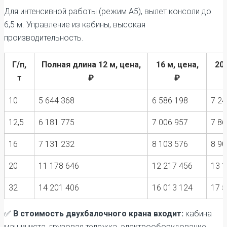
Для интенсивной работы (режим А5), вылет консоли до
6,5 м. Управление из кабины, высокая
производительность.
Г/п,
Полная длина 12 м, цена,
16 м, цена,
20 
т
₽
₽
10
5 644 368
6 586 198
7 24
12,5
6 181 775
7 006 957
7 86
16
7 131 232
8 103 576
8 90
20
11 178 646
12 217 456
13 1
32
14 201 406
16 013 124
17 5
✅
В стоимость двухбалочного крана входит:
кабина
машиниста, грузовая тележка, электрооборудование,