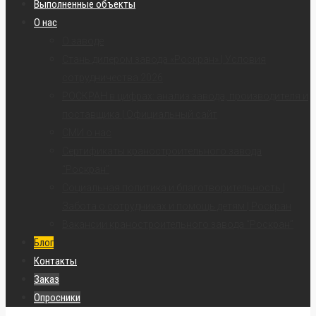
Выполненные объекты
О нас
О заводе
Стань дилером завода «Роскран» | Условия
сотрудничества 2026
РОСКРАН в цифрах: анализ завода, производителя и
поставщика | Официальный сайт
СМИ о нас
Сертификаты краностроительного завода
“Роскран”
Социальная политика и благотворительность |
Забота о сотрудниках и помощь детям | Роскран
Вакансии краностроительного завода “Роскран”
Блог
Контакты
Заказ
Опросники