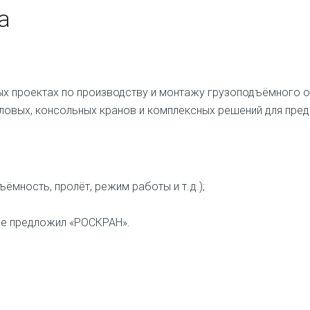
а
х проектах по производству и монтажу грузоподъёмного 
ловых, консольных кранов и комплексных решений для пред
мность, пролёт, режим работы и т. д.);
рые предложил «РОСКРАН».