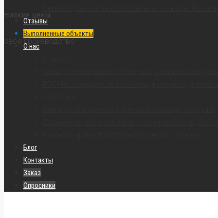
Сервис и услуги краностроительного завода “Роскра
Низкие цены
Отзывы
Выполненные объекты
свое производство
О нас
О заводе
Стань дилером завода «Роскран» | Условия сотрудни
РОСКРАН в цифрах: анализ завода, производителя и 
СМИ о нас
Сертификаты краностроительного завода “Роскран”
Социальная политика и благотворительность | Забот
Вакансии краностроительного завода “Роскран”
Блог
Контакты
Заказ
Опросники