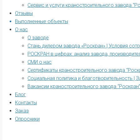
Сервис и услуги краностроительного завода “Р
Отзывы
Выполненные объекты
О нас
О заводе
Стань дилером завода «Роскран» | Условия сот
РОСКРАН в цифрах: анализ завода, производите
СМИ о нас
Сертификаты краностроительного завода “Роск
Социальная политика и благотворительность | З
Вакансии краностроительного завода “Роскран
Блог
Контакты
Заказ
Опросники