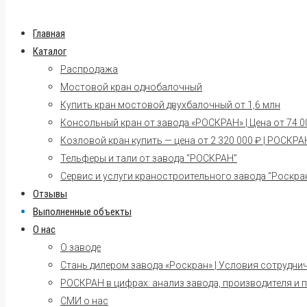
Главная
Каталог
Распродажа
Мостовой кран однобалочный
Купить кран мостовой двухбалочный от 1,6 млн
Консольный кран от завода «РОСКРАН» | Цена от 74 00
Козловой кран купить — цена от 2 320 000 ₽ | РОСКРА
Тельферы и тали от завода “РОСКРАН”
Сервис и услуги краностроительного завода “Роскра
Отзывы
Выполненные объекты
О нас
О заводе
Стань дилером завода «Роскран» | Условия сотрудни
РОСКРАН в цифрах: анализ завода, производителя и 
СМИ о нас