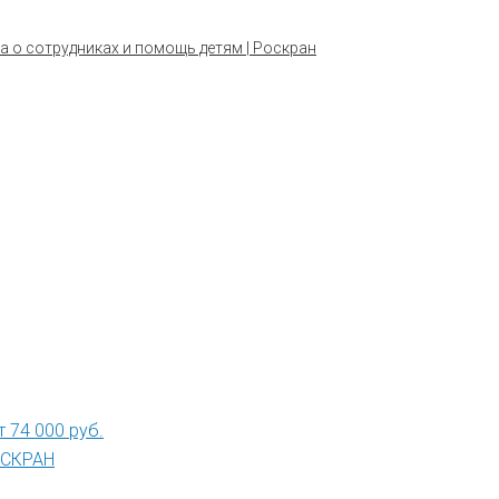
а о сотрудниках и помощь детям | Роскран
 74 000 руб.
РОСКРАН