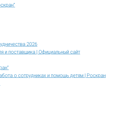
оскран”
рудничества 2026
ля и поставщика | Официальный сайт
ран”
абота о сотрудниках и помощь детям | Роскран
”