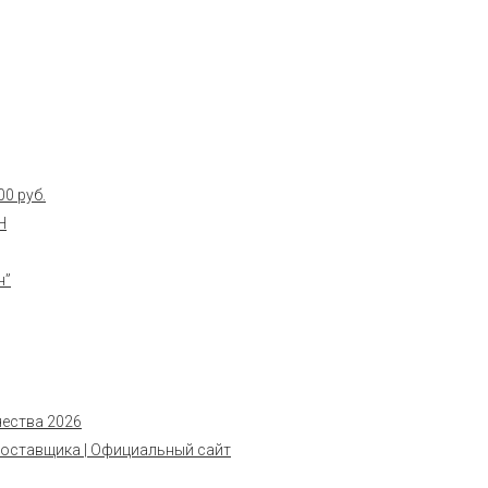
0 руб.
Н
н”
чества 2026
поставщика | Официальный сайт