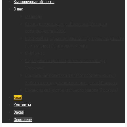
Выполненные объекты
О нас
О заводе
Стань дилером завода «Роскран» | Условия
сотрудничества 2026
РОСКРАН в цифрах: анализ завода, производителя и
поставщика | Официальный сайт
СМИ о нас
Сертификаты краностроительного завода
“Роскран”
Социальная политика и благотворительность |
Забота о сотрудниках и помощь детям | Роскран
Вакансии краностроительного завода “Роскран”
Блог
Контакты
Заказ
Опросники