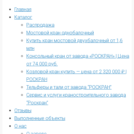
Главная
Каталог
Распродажа
Мостовой кран однобалочный
Купить кран мостовой двухбалочный от 1,6
млн
Консольный кран от завода «РОСКРАН» | Цена
от 74 000 руб.
Козловой кран купить — цена от 2 320 000 ₽ |
РОСКРАН
Тельферы и тали от завода “РОСКРАН”
Сервис и услуги краностроительного завода
“Роскран”
Отзывы
Выполненные объекты
О нас
О заводе