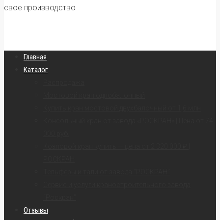
свое производство
Главная
Каталог
Распродажа
Мостовой кран однобалочный
Купить кран мостовой двухбалочный от 1,6 млн
Консольный кран от завода «РОСКРАН» | Цена от 74
000 руб.
Козловой кран купить — цена от 2 320 000 ₽ |
РОСКРАН
Тельферы и тали от завода “РОСКРАН”
Сервис и услуги краностроительного завода
“Роскран”
Отзывы