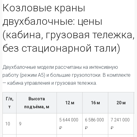
Козловые краны
двухбалочные: цены
(кабина, грузовая тележка,
без стационарной тали)
Двухбалочные модели рассчитаны на интенсивную
работу (режим А5) и большие грузопотоки. В комплекте
— кабина управления и грузовая тележка.
Г/п,
Высота
12 м
16 м
20 м
т
подъёма, м
5 644 000
6 586 000
7 241 000
10
9
₽
₽
₽