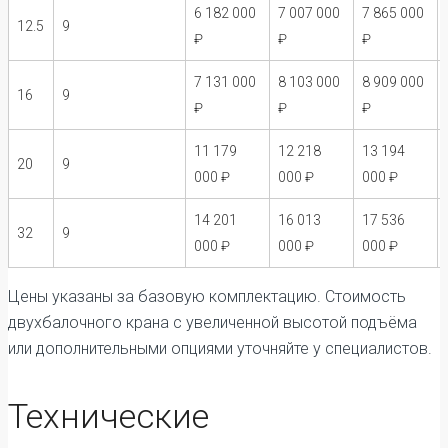
6 182 000
7 007 000
7 865 000
12.5
9
₽
₽
₽
7 131 000
8 103 000
8 909 000
16
9
₽
₽
₽
11 179
12 218
13 194
20
9
000 ₽
000 ₽
000 ₽
14 201
16 013
17 536
32
9
000 ₽
000 ₽
000 ₽
Цены указаны за базовую комплектацию. Стоимость
двухбалочного крана с увеличенной высотой подъёма
или дополнительными опциями уточняйте у специалистов.
Технические