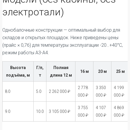
электротали)
Однобалочные конструкции — оптимальный выбор для
складов и открытых площадок. Ниже приведены цены
(прайс × 0,76) для температуры эксплуатации -20…+40°C,
режим работы А3-А4.
Высота
Г/п,
Полная
16 м
20 м
25 м
подъёма, м
т
длина 12 м
2 778
3 350
4 199
8.0
5.0
2 262 000 ₽
000 ₽
000 ₽
000 ₽
3 755
4 107
4 869
9.0
10.0
3 105 000 ₽
000 ₽
000 ₽
000 ₽