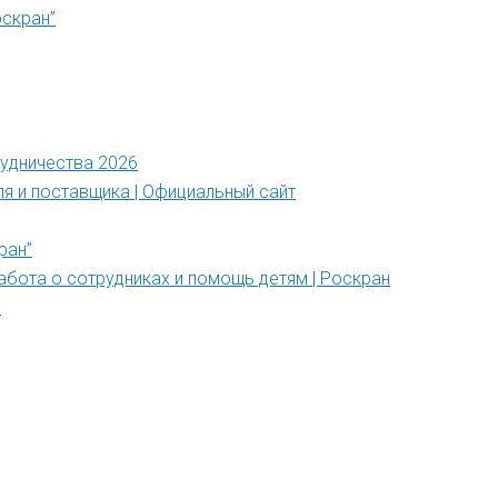
оскран”
рудничества 2026
ля и поставщика | Официальный сайт
ран”
абота о сотрудниках и помощь детям | Роскран
”