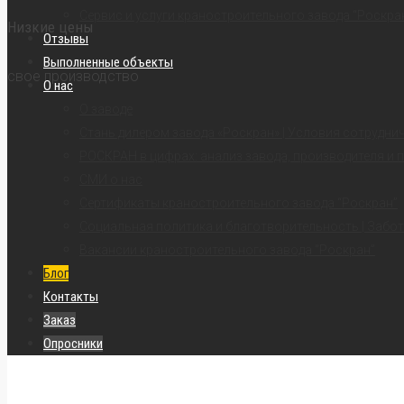
Сервис и услуги краностроительного завода “Роскра
Низкие цены
Отзывы
Выполненные объекты
свое производство
О нас
О заводе
Стань дилером завода «Роскран» | Условия сотрудни
РОСКРАН в цифрах: анализ завода, производителя и 
СМИ о нас
Сертификаты краностроительного завода “Роскран”
Социальная политика и благотворительность | Забот
Вакансии краностроительного завода “Роскран”
Блог
Контакты
Заказ
Опросники