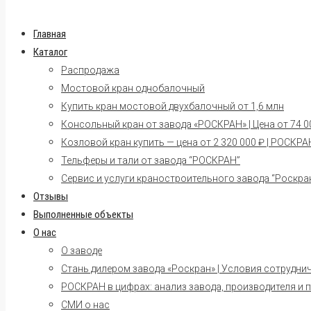
Главная
Каталог
Распродажа
Мостовой кран однобалочный
Купить кран мостовой двухбалочный от 1,6 млн
Консольный кран от завода «РОСКРАН» | Цена от 74 00
Козловой кран купить — цена от 2 320 000 ₽ | РОСКРА
Тельферы и тали от завода “РОСКРАН”
Сервис и услуги краностроительного завода “Роскра
Отзывы
Выполненные объекты
О нас
О заводе
Стань дилером завода «Роскран» | Условия сотрудни
РОСКРАН в цифрах: анализ завода, производителя и 
СМИ о нас