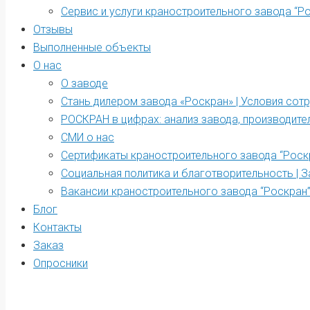
Сервис и услуги краностроительного завода “Р
Отзывы
Выполненные объекты
О нас
О заводе
Стань дилером завода «Роскран» | Условия сот
РОСКРАН в цифрах: анализ завода, производите
СМИ о нас
Сертификаты краностроительного завода “Роск
Социальная политика и благотворительность | З
Вакансии краностроительного завода “Роскран
Блог
Контакты
Заказ
Опросники