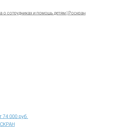
а о сотрудниках и помощь детям | Роскран
 74 000 руб.
РОСКРАН