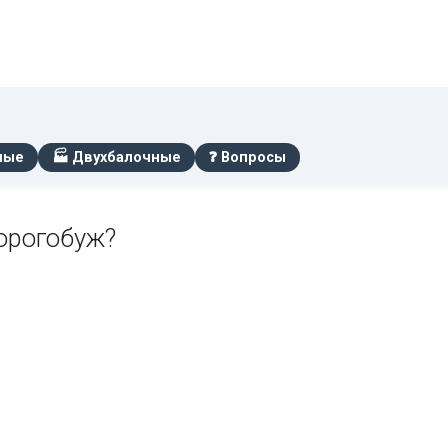
ные
🏭 Двухбалочные
❓ Вопросы
Дорогобуж?