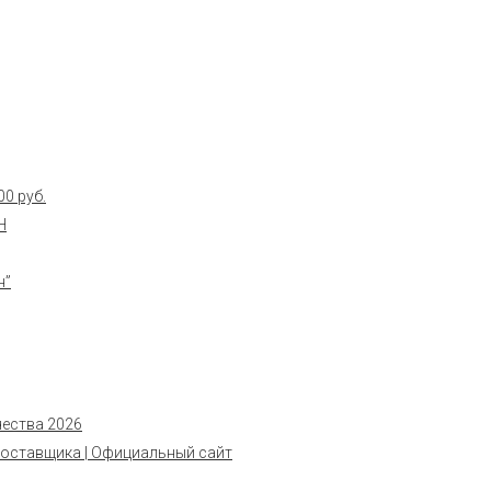
0 руб.
Н
н”
чества 2026
поставщика | Официальный сайт