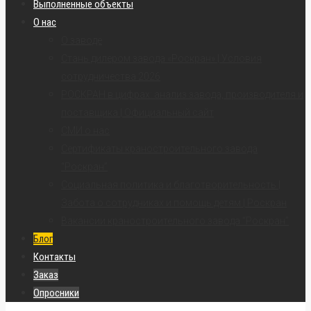
Выполненные объекты
О нас
О заводе
Стань дилером завода «Роскран» | Условия
сотрудничества 2026
РОСКРАН в цифрах: анализ завода, производителя и
поставщика | Официальный сайт
СМИ о нас
Сертификаты краностроительного завода
“Роскран”
Социальная политика и благотворительность |
Забота о сотрудниках и помощь детям | Роскран
Вакансии краностроительного завода “Роскран”
Блог
Контакты
Заказ
Опросники