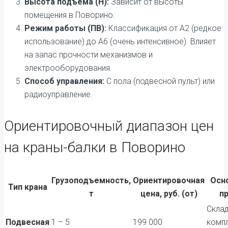
Высота подъема (H):
Зависит от высоты
помещения в Поворино.
Режим работы (ПВ):
Классификация от А2 (редкое
использование) до А6 (очень интенсивное). Влияет
на запас прочности механизмов и
электрооборудования.
Способ управления:
С пола (подвесной пульт) или
радиоуправление.
Ориентировочный диапазон цен
на краны-балки в Поворино
Грузоподъемность,
Ориентировочная
Осн
Тип крана
т
цена, руб. (от)
п
Скла
Подвесная
1 – 5
199 000
комп