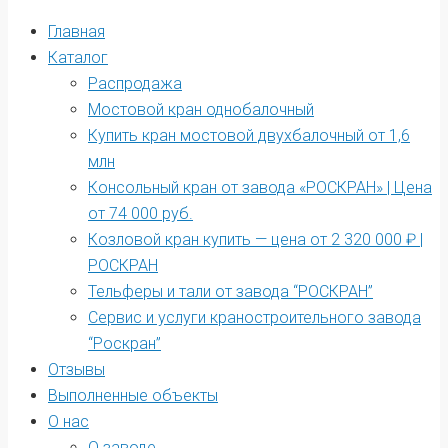
Главная
Каталог
Распродажа
Мостовой кран однобалочный
Купить кран мостовой двухбалочный от 1,6
млн
Консольный кран от завода «РОСКРАН» | Цена
от 74 000 руб.
Козловой кран купить — цена от 2 320 000 ₽ |
РОСКРАН
Тельферы и тали от завода “РОСКРАН”
Сервис и услуги краностроительного завода
“Роскран”
Отзывы
Выполненные объекты
О нас
О заводе