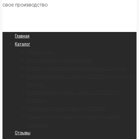
свое производство
Главная
Каталог
Распродажа
Мостовой кран однобалочный
Купить кран мостовой двухбалочный от 1,6 млн
Консольный кран от завода «РОСКРАН» | Цена от 74
000 руб.
Козловой кран купить — цена от 2 320 000 ₽ |
РОСКРАН
Тельферы и тали от завода “РОСКРАН”
Сервис и услуги краностроительного завода
“Роскран”
Отзывы