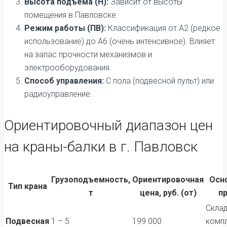
Высота подъема (H):
Зависит от высоты
помещения в Павловске.
Режим работы (ПВ):
Классификация от А2 (редкое
использование) до А6 (очень интенсивное). Влияет
на запас прочности механизмов и
электрооборудования.
Способ управления:
С пола (подвесной пульт) или
радиоуправление.
Ориентировочный диапазон цен
на краны-балки в г. Павловск
Грузоподъемность,
Ориентировочная
Осн
Тип крана
т
цена, руб. (от)
п
Скла
Подвесная
1 – 5
199 000
комп