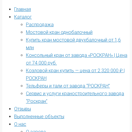
Главная
Каталог
Распродажа
Мостовой кран однобалочный
Купить кран мостовой двухбалочный от 1,6
млн
Консольный кран от завода «РОСКРАН» | Цена
от 74 000 руб.
Козловой кран купить — цена от 2 320 000 ₽ |
РОСКРАН
Тельферы и тали от завода “РОСКРАН”
Сервис и услуги краностроительного завода
“Роскран”
Отзывы
Выполненные объекты
О нас
О заводе