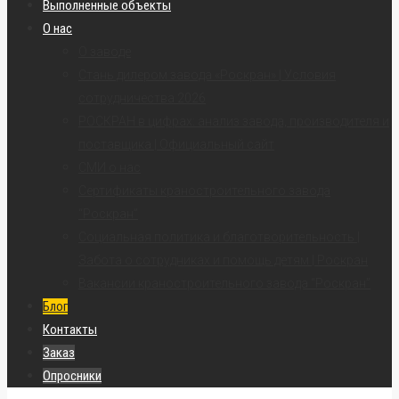
Выполненные объекты
О нас
О заводе
Стань дилером завода «Роскран» | Условия
сотрудничества 2026
РОСКРАН в цифрах: анализ завода, производителя и
поставщика | Официальный сайт
СМИ о нас
Сертификаты краностроительного завода
“Роскран”
Социальная политика и благотворительность |
Забота о сотрудниках и помощь детям | Роскран
Вакансии краностроительного завода “Роскран”
Блог
Контакты
Заказ
Опросники