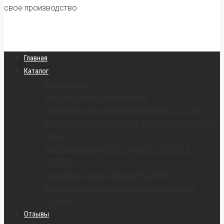
свое производство
Главная
Каталог
Распродажа
Мостовой кран однобалочный
Купить кран мостовой двухбалочный от 1,6 млн
Консольный кран от завода «РОСКРАН» | Цена от 74
000 руб.
Козловой кран купить — цена от 2 320 000 ₽ |
РОСКРАН
Тельферы и тали от завода “РОСКРАН”
Сервис и услуги краностроительного завода
“Роскран”
Отзывы