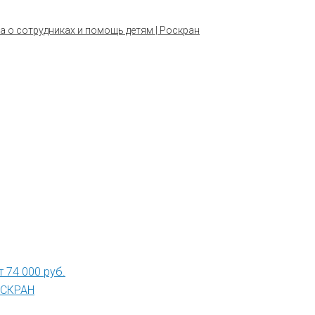
а о сотрудниках и помощь детям | Роскран
 74 000 руб.
РОСКРАН