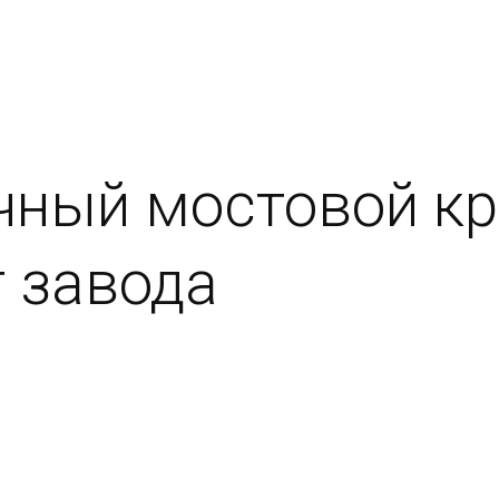
чный мостовой кр
т завода