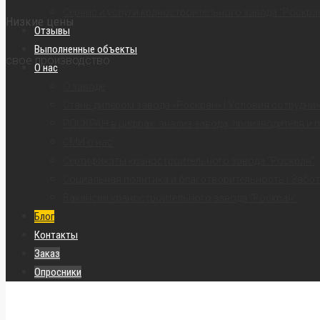
Сервис и услуги краностроительного завода “Роскра
Низкие цены
Отзывы
Выполненные объекты
свое производство
О нас
О заводе
Стань дилером завода «Роскран» | Условия сотрудни
РОСКРАН в цифрах: анализ завода, производителя и 
СМИ о нас
Сертификаты краностроительного завода “Роскран”
Социальная политика и благотворительность | Забот
Вакансии краностроительного завода “Роскран”
Блог
Контакты
Заказ
Опросники