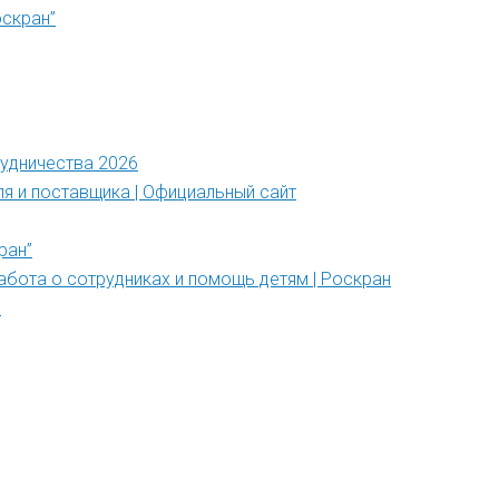
оскран”
рудничества 2026
ля и поставщика | Официальный сайт
ран”
абота о сотрудниках и помощь детям | Роскран
”