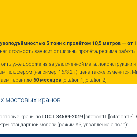
узоподъёмностью 5 тонн с пролётом 10,5 метров — от 1 
ая стоимость зависит от ширины пролёта, режима работы и д
 стоить уже дороже из-за увеличенной металлоконструкции 
м тельфером (например, 16/3,2 т), цена также изменится. 
 даём гарантию
60 месяцев
[citation:1][citation:2].
ых мостовых кранов
мостовые краны по
ГОСТ 34589-2019
[citation:10][citation:
тры стандартной модели (режим А3, управление с пола):