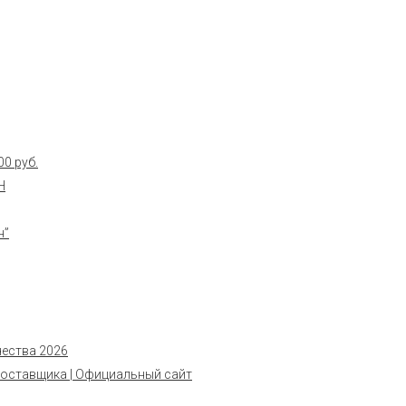
0 руб.
Н
н”
чества 2026
поставщика | Официальный сайт