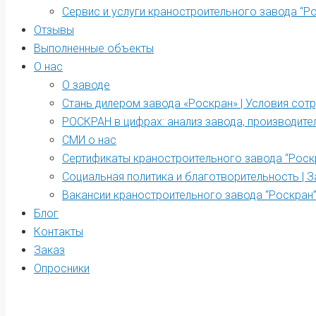
Сервис и услуги краностроительного завода “Р
Отзывы
Выполненные объекты
О нас
О заводе
Стань дилером завода «Роскран» | Условия сот
РОСКРАН в цифрах: анализ завода, производите
СМИ о нас
Сертификаты краностроительного завода “Роск
Социальная политика и благотворительность | З
Вакансии краностроительного завода “Роскран
Блог
Контакты
Заказ
Опросники