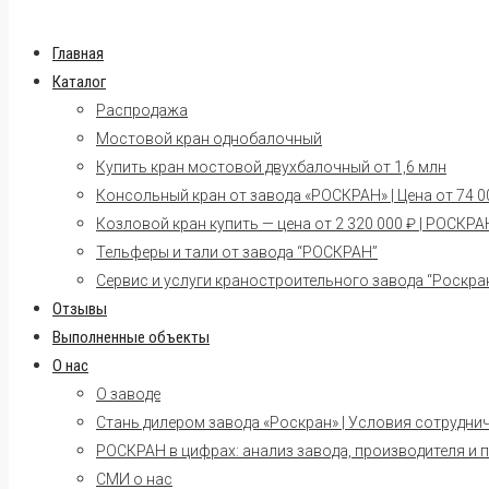
Главная
Каталог
Распродажа
Мостовой кран однобалочный
Купить кран мостовой двухбалочный от 1,6 млн
Консольный кран от завода «РОСКРАН» | Цена от 74 00
Козловой кран купить — цена от 2 320 000 ₽ | РОСКРА
Тельферы и тали от завода “РОСКРАН”
Сервис и услуги краностроительного завода “Роскра
Отзывы
Выполненные объекты
О нас
О заводе
Стань дилером завода «Роскран» | Условия сотрудни
РОСКРАН в цифрах: анализ завода, производителя и 
СМИ о нас