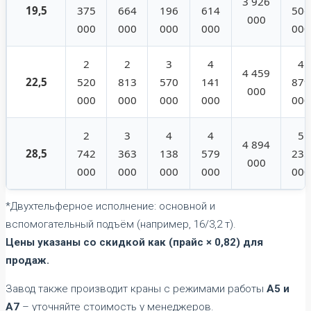
3 926
19,5
375
664
196
614
506
000
000
000
000
000
000
2
2
3
4
4
4 459
22,5
520
813
570
141
879
000
000
000
000
000
000
2
3
4
4
5
4 894
28,5
742
363
138
579
235
000
000
000
000
000
000
*Двухтельферное исполнение: основной и
вспомогательный подъём (например, 16/3,2 т).
Цены указаны со скидкой как (прайс × 0,82) для
продаж.
Завод также производит краны с режимами работы
А5 и
А7
– уточняйте стоимость у менеджеров.