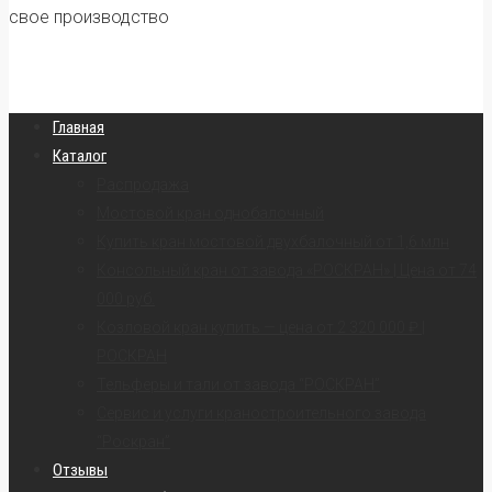
свое производство
Главная
Каталог
Распродажа
Мостовой кран однобалочный
Купить кран мостовой двухбалочный от 1,6 млн
Консольный кран от завода «РОСКРАН» | Цена от 74
000 руб.
Козловой кран купить — цена от 2 320 000 ₽ |
РОСКРАН
Тельферы и тали от завода “РОСКРАН”
Сервис и услуги краностроительного завода
“Роскран”
Отзывы