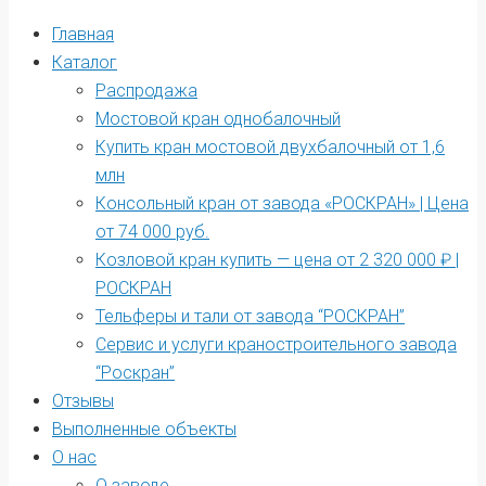
Главная
Каталог
Распродажа
Мостовой кран однобалочный
Купить кран мостовой двухбалочный от 1,6
млн
Консольный кран от завода «РОСКРАН» | Цена
от 74 000 руб.
Козловой кран купить — цена от 2 320 000 ₽ |
РОСКРАН
Тельферы и тали от завода “РОСКРАН”
Сервис и услуги краностроительного завода
“Роскран”
Отзывы
Выполненные объекты
О нас
О заводе