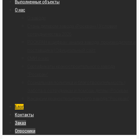
Выполненные объекты
О нас
О заводе
Стань дилером завода «Роскран» | Условия
сотрудничества 2026
РОСКРАН в цифрах: анализ завода, производителя и
поставщика | Официальный сайт
СМИ о нас
Сертификаты краностроительного завода
“Роскран”
Социальная политика и благотворительность |
Забота о сотрудниках и помощь детям | Роскран
Вакансии краностроительного завода “Роскран”
Блог
Контакты
Заказ
Опросники