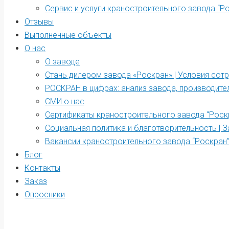
Сервис и услуги краностроительного завода “Р
Отзывы
Выполненные объекты
О нас
О заводе
Стань дилером завода «Роскран» | Условия сот
РОСКРАН в цифрах: анализ завода, производите
СМИ о нас
Сертификаты краностроительного завода “Роск
Социальная политика и благотворительность | З
Вакансии краностроительного завода “Роскран
Блог
Контакты
Заказ
Опросники