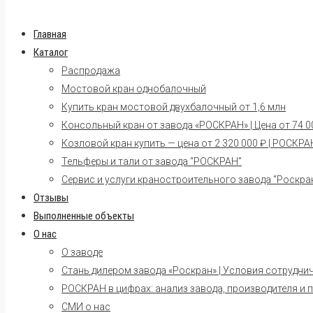
Главная
Каталог
Распродажа
Мостовой кран однобалочный
Купить кран мостовой двухбалочный от 1,6 млн
Консольный кран от завода «РОСКРАН» | Цена от 74 00
Козловой кран купить — цена от 2 320 000 ₽ | РОСКРА
Тельферы и тали от завода “РОСКРАН”
Сервис и услуги краностроительного завода “Роскра
Отзывы
Выполненные объекты
О нас
О заводе
Стань дилером завода «Роскран» | Условия сотрудни
РОСКРАН в цифрах: анализ завода, производителя и 
СМИ о нас