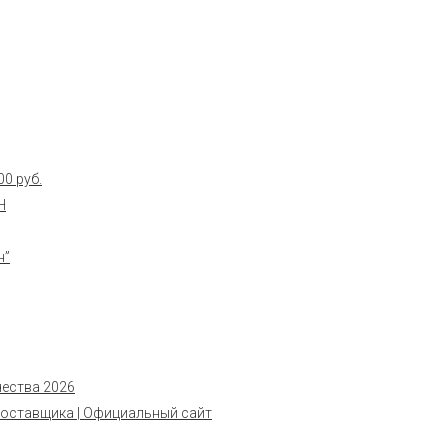
0 руб.
Н
н”
чества 2026
поставщика | Официальный сайт