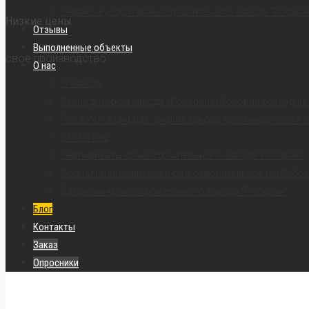
Сервис и услуги краностроительного завода “Роскра
Низкие цены
Отзывы
Выполненные объекты
свое производство
О нас
О заводе
Стань дилером завода «Роскран» | Условия сотрудни
РОСКРАН в цифрах: анализ завода, производителя и 
СМИ о нас
Сертификаты краностроительного завода “Роскран”
Социальная политика и благотворительность | Забот
Вакансии краностроительного завода “Роскран”
Блог
Контакты
Заказ
Опросники