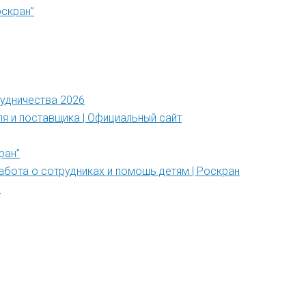
оскран”
рудничества 2026
ля и поставщика | Официальный сайт
ран”
абота о сотрудниках и помощь детям | Роскран
”