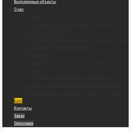
Выполненные объекты
О нас
О заводе
Стань дилером завода «Роскран» | Условия
сотрудничества 2026
РОСКРАН в цифрах: анализ завода, производителя и
поставщика | Официальный сайт
СМИ о нас
Сертификаты краностроительного завода
“Роскран”
Социальная политика и благотворительность |
Забота о сотрудниках и помощь детям | Роскран
Вакансии краностроительного завода “Роскран”
Блог
Контакты
Заказ
Опросники