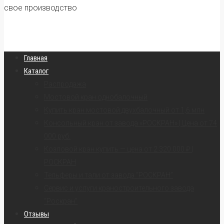
свое производство
Главная
Каталог
Распродажа
Мостовой кран однобалочный
Купить кран мостовой двухбалочный от 1,6 млн
Консольный кран от завода «РОСКРАН» | Цена от 74
000 руб.
Козловой кран купить — цена от 2 320 000 ₽ |
РОСКРАН
Тельферы и тали от завода “РОСКРАН”
Сервис и услуги краностроительного завода
“Роскран”
Отзывы