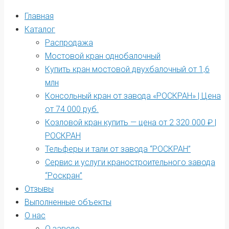
Главная
Каталог
Распродажа
Мостовой кран однобалочный
Купить кран мостовой двухбалочный от 1,6
млн
Консольный кран от завода «РОСКРАН» | Цена
от 74 000 руб.
Козловой кран купить — цена от 2 320 000 ₽ |
РОСКРАН
Тельферы и тали от завода “РОСКРАН”
Сервис и услуги краностроительного завода
“Роскран”
Отзывы
Выполненные объекты
О нас
О заводе