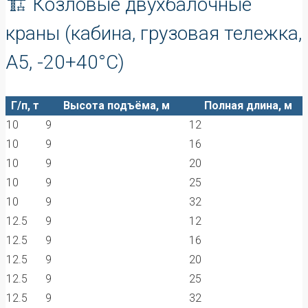
🏗️ Козловые двухбалочные
краны (кабина, грузовая тележка,
А5, -20+40°C)
Г/п, т
Высота подъёма, м
Полная длина, м
10
9
12
10
9
16
10
9
20
10
9
25
10
9
32
12.5
9
12
12.5
9
16
12.5
9
20
12.5
9
25
12.5
9
32