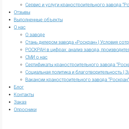
Сервис и услуги краностроительного завода “Р
Отзывы
Выполненные объекты
О нас
О заводе
Стань дилером завода «Роскран» | Условия сот
РОСКРАН в цифрах: анализ завода, производите
СМИ о нас
Сертификаты краностроительного завода “Роск
Социальная политика и благотворительность | З
Вакансии краностроительного завода “Роскран
Блог
Контакты
Заказ
Опросники