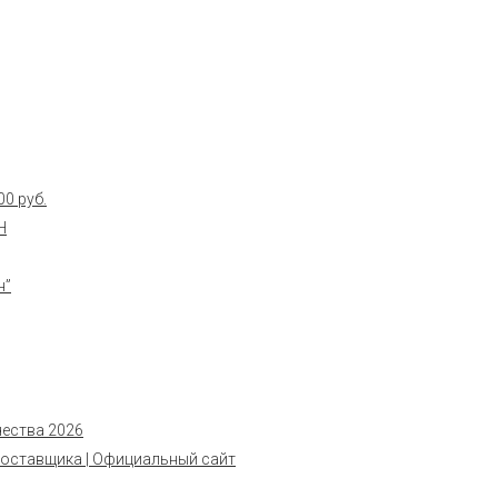
0 руб.
Н
н”
чества 2026
поставщика | Официальный сайт