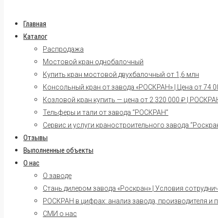
Главная
Каталог
Распродажа
Мостовой кран однобалочный
Купить кран мостовой двухбалочный от 1,6 млн
Консольный кран от завода «РОСКРАН» | Цена от 74 00
Козловой кран купить — цена от 2 320 000 ₽ | РОСКРА
Тельферы и тали от завода “РОСКРАН”
Сервис и услуги краностроительного завода “Роскра
Отзывы
Выполненные объекты
О нас
О заводе
Стань дилером завода «Роскран» | Условия сотрудни
РОСКРАН в цифрах: анализ завода, производителя и 
СМИ о нас