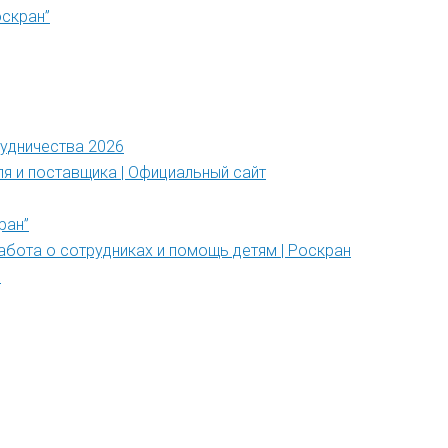
оскран”
рудничества 2026
ля и поставщика | Официальный сайт
ран”
абота о сотрудниках и помощь детям | Роскран
”