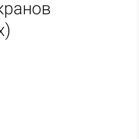
кранов
х)