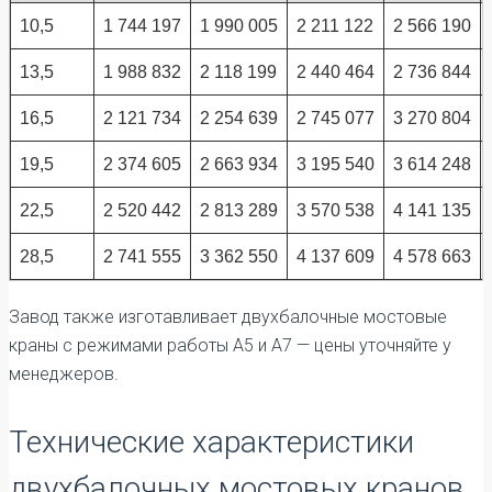
10,5
1 744 197
1 990 005
2 211 122
2 566 190
13,5
1 988 832
2 118 199
2 440 464
2 736 844
16,5
2 121 734
2 254 639
2 745 077
3 270 804
19,5
2 374 605
2 663 934
3 195 540
3 614 248
22,5
2 520 442
2 813 289
3 570 538
4 141 135
28,5
2 741 555
3 362 550
4 137 609
4 578 663
Завод также изготавливает двухбалочные мостовые
краны с режимами работы А5 и А7 — цены уточняйте у
менеджеров.
Технические характеристики
двухбалочных мостовых кранов