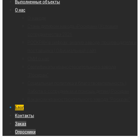
Выполненные объекты
О нас
О заводе
Стань дилером завода «Роскран» | Условия
сотрудничества 2026
РОСКРАН в цифрах: анализ завода, производителя и
поставщика | Официальный сайт
СМИ о нас
Сертификаты краностроительного завода
“Роскран”
Социальная политика и благотворительность |
Забота о сотрудниках и помощь детям | Роскран
Вакансии краностроительного завода “Роскран”
Блог
Контакты
Заказ
Опросники