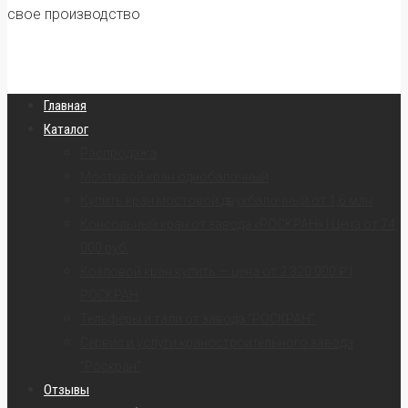
свое производство
Главная
Каталог
Распродажа
Мостовой кран однобалочный
Купить кран мостовой двухбалочный от 1,6 млн
Консольный кран от завода «РОСКРАН» | Цена от 74
000 руб.
Козловой кран купить — цена от 2 320 000 ₽ |
РОСКРАН
Тельферы и тали от завода “РОСКРАН”
Сервис и услуги краностроительного завода
“Роскран”
Отзывы