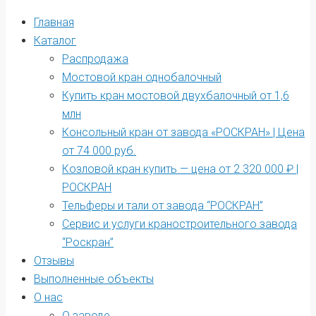
Главная
Каталог
Распродажа
Мостовой кран однобалочный
Купить кран мостовой двухбалочный от 1,6
млн
Консольный кран от завода «РОСКРАН» | Цена
от 74 000 руб.
Козловой кран купить — цена от 2 320 000 ₽ |
РОСКРАН
Тельферы и тали от завода “РОСКРАН”
Сервис и услуги краностроительного завода
“Роскран”
Отзывы
Выполненные объекты
О нас
О заводе