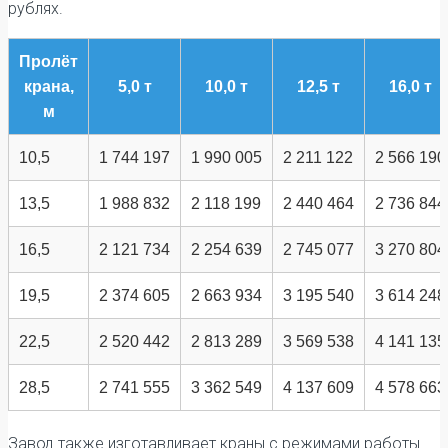
рублях.
Пролёт
крана,
5,0 т
10,0 т
12,5 т
16,0 т
м
10,5
1 744 197
1 990 005
2 211 122
2 566 190
13,5
1 988 832
2 118 199
2 440 464
2 736 844
16,5
2 121 734
2 254 639
2 745 077
3 270 804
19,5
2 374 605
2 663 934
3 195 540
3 614 248
22,5
2 520 442
2 813 289
3 569 538
4 141 135
28,5
2 741 555
3 362 549
4 137 609
4 578 663
Завод также изготавливает краны с режимами работы