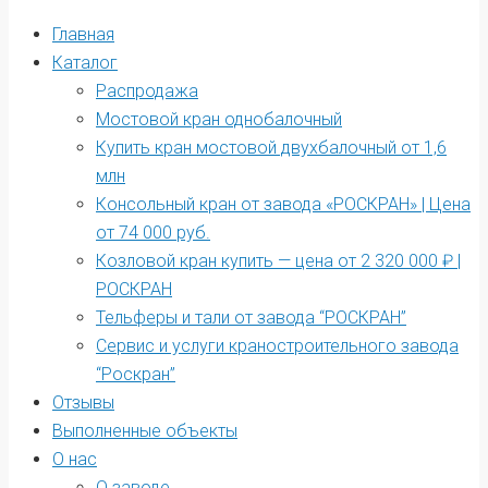
Главная
Каталог
Распродажа
Мостовой кран однобалочный
Купить кран мостовой двухбалочный от 1,6
млн
Консольный кран от завода «РОСКРАН» | Цена
от 74 000 руб.
Козловой кран купить — цена от 2 320 000 ₽ |
РОСКРАН
Тельферы и тали от завода “РОСКРАН”
Сервис и услуги краностроительного завода
“Роскран”
Отзывы
Выполненные объекты
О нас
О заводе