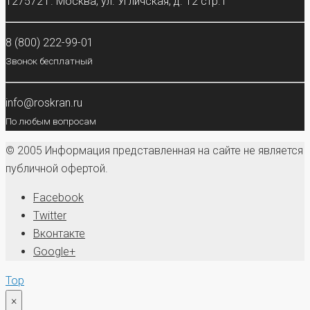
127572 г. Москва, ул. Угличская, д. 12 стр.1
8 (800) 222-99-01
Звонок бесплатный
info@roskran.ru
По любым вопросам
© 2005 Информация представленная на сайте не является
публичной офертой.
Facebook
Twitter
Вконтакте
Google+
Top
×