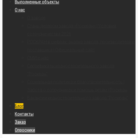
Выполненные объекты
О нас
О заводе
Стань дилером завода «Роскран» | Условия
сотрудничества 2026
РОСКРАН в цифрах: анализ завода, производителя и
поставщика | Официальный сайт
СМИ о нас
Сертификаты краностроительного завода
“Роскран”
Социальная политика и благотворительность |
Забота о сотрудниках и помощь детям | Роскран
Вакансии краностроительного завода “Роскран”
Блог
Контакты
Заказ
Опросники