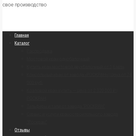
свое производство
Главная
Каталог
Распродажа
Мостовой кран однобалочный
Купить кран мостовой двухбалочный от 1,6 млн
Консольный кран от завода «РОСКРАН» | Цена от 74
000 руб.
Козловой кран купить — цена от 2 320 000 ₽ |
РОСКРАН
Тельферы и тали от завода “РОСКРАН”
Сервис и услуги краностроительного завода
“Роскран”
Отзывы