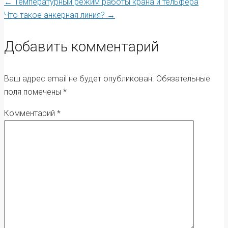
Post
←
Температурный режим работы крана и тельфера
Что такое анкерная линия?
→
navigation
Добавить комментарий
Ваш адрес email не будет опубликован.
Обязательные
поля помечены
*
Комментарий
*