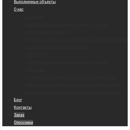
Выполненные объекты
О нас
О заводе
Стань дилером завода «Роскран» | Условия
сотрудничества 2026
РОСКРАН в цифрах: анализ завода, производителя и
поставщика | Официальный сайт
СМИ о нас
Сертификаты краностроительного завода
“Роскран”
Социальная политика и благотворительность |
Забота о сотрудниках и помощь детям | Роскран
Вакансии краностроительного завода “Роскран”
Блог
Контакты
Заказ
Опросники