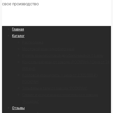
свое производство
Главная
Каталог
Распродажа
Мостовой кран однобалочный
Купить кран мостовой двухбалочный от 1,6 млн
Консольный кран от завода «РОСКРАН» | Цена от 74
000 руб.
Козловой кран купить — цена от 2 320 000 ₽ |
РОСКРАН
Тельферы и тали от завода “РОСКРАН”
Сервис и услуги краностроительного завода
“Роскран”
Отзывы