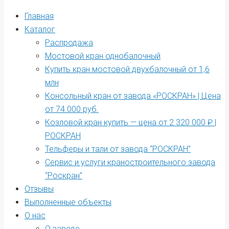
Главная
Каталог
Распродажа
Мостовой кран однобалочный
Купить кран мостовой двухбалочный от 1,6
млн
Консольный кран от завода «РОСКРАН» | Цена
от 74 000 руб.
Козловой кран купить — цена от 2 320 000 ₽ |
РОСКРАН
Тельферы и тали от завода “РОСКРАН”
Сервис и услуги краностроительного завода
“Роскран”
Отзывы
Выполненные объекты
О нас
О заводе