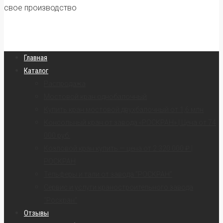
свое производство
Главная
Каталог
Распродажа
Мостовой кран однобалочный
Купить кран мостовой двухбалочный от 1,6 млн
Консольный кран от завода «РОСКРАН» | Цена от 74
000 руб.
Козловой кран купить — цена от 2 320 000 ₽ |
РОСКРАН
Тельферы и тали от завода “РОСКРАН”
Сервис и услуги краностроительного завода
“Роскран”
Отзывы