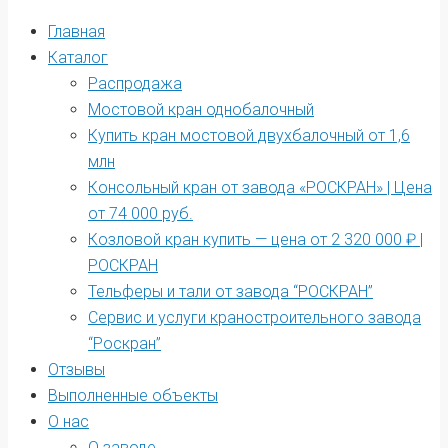
Главная
Каталог
Распродажа
Мостовой кран однобалочный
Купить кран мостовой двухбалочный от 1,6
млн
Консольный кран от завода «РОСКРАН» | Цена
от 74 000 руб.
Козловой кран купить — цена от 2 320 000 ₽ |
РОСКРАН
Тельферы и тали от завода “РОСКРАН”
Сервис и услуги краностроительного завода
“Роскран”
Отзывы
Выполненные объекты
О нас
О заводе