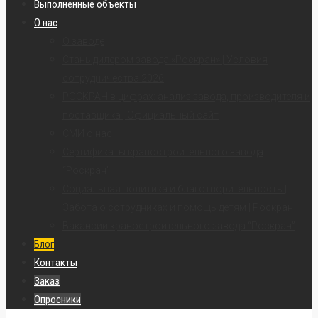
Выполненные объекты
О нас
О заводе
Стань дилером завода «Роскран» | Условия
сотрудничества 2026
РОСКРАН в цифрах: анализ завода, производителя и
поставщика | Официальный сайт
СМИ о нас
Сертификаты краностроительного завода
“Роскран”
Социальная политика и благотворительность |
Забота о сотрудниках и помощь детям | Роскран
Вакансии краностроительного завода “Роскран”
Блог
Контакты
Заказ
Опросники