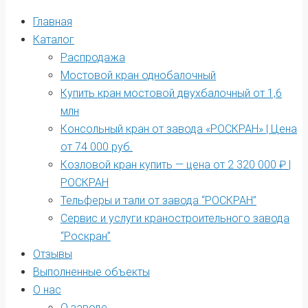
Главная
Каталог
Распродажа
Мостовой кран однобалочный
Купить кран мостовой двухбалочный от 1,6
млн
Консольный кран от завода «РОСКРАН» | Цена
от 74 000 руб.
Козловой кран купить — цена от 2 320 000 ₽ |
РОСКРАН
Тельферы и тали от завода “РОСКРАН”
Сервис и услуги краностроительного завода
“Роскран”
Отзывы
Выполненные объекты
О нас
О заводе