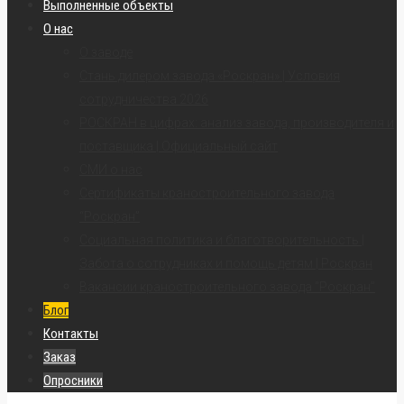
Выполненные объекты
О нас
О заводе
Стань дилером завода «Роскран» | Условия
сотрудничества 2026
РОСКРАН в цифрах: анализ завода, производителя и
поставщика | Официальный сайт
СМИ о нас
Сертификаты краностроительного завода
“Роскран”
Социальная политика и благотворительность |
Забота о сотрудниках и помощь детям | Роскран
Вакансии краностроительного завода “Роскран”
Блог
Контакты
Заказ
Опросники