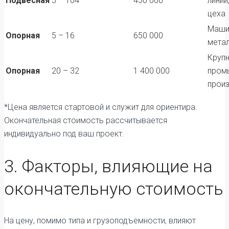
Подвесная
5 – 104
450 000
линии
цеха
Маши
Опорная
5 – 16
650 000
мета
Круп
Опорная
20 – 32
1 400 000
пром
прои
*Цена является стартовой и служит для ориентира.
Окончательная стоимость рассчитывается
индивидуально под ваш проект.
3. Факторы, влияющие на
окончательную стоимость
На цену, помимо типа и грузоподъемности, влияют