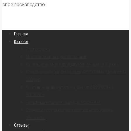
свое производство
Главная
Каталог
Распродажа
Мостовой кран однобалочный
Купить кран мостовой двухбалочный от 1,6 млн
Консольный кран от завода «РОСКРАН» | Цена от 74
000 руб.
Козловой кран купить — цена от 2 320 000 ₽ |
РОСКРАН
Тельферы и тали от завода “РОСКРАН”
Сервис и услуги краностроительного завода
“Роскран”
Отзывы