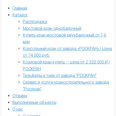
Главная
Каталог
Распродажа
Мостовой кран однобалочный
Купить кран мостовой двухбалочный от 1,6
млн
Консольный кран от завода «РОСКРАН» | Цена
от 74 000 руб.
Козловой кран купить — цена от 2 320 000 ₽ |
РОСКРАН
Тельферы и тали от завода “РОСКРАН”
Сервис и услуги краностроительного завода
“Роскран”
Отзывы
Выполненные объекты
О нас
О заводе