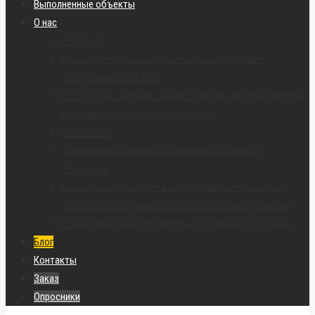
Выполненные объекты
О нас
О заводе
Стань дилером завода «Роскран» | Условия
сотрудничества 2026
РОСКРАН в цифрах: анализ завода, производителя и
поставщика | Официальный сайт
СМИ о нас
Сертификаты краностроительного завода
“Роскран”
Социальная политика и благотворительность |
Забота о сотрудниках и помощь детям | Роскран
Вакансии краностроительного завода “Роскран”
Блог
Контакты
Заказ
Опросники