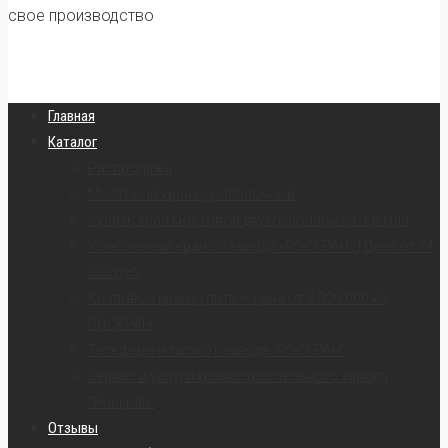
свое производство
Главная
Каталог
Распродажа
Мостовой кран однобалочный
Купить кран мостовой двухбалочный от 1,6 млн
Консольный кран от завода «РОСКРАН» | Цена от 74
000 руб.
Козловой кран купить — цена от 2 320 000 ₽ |
РОСКРАН
Тельферы и тали от завода “РОСКРАН”
Сервис и услуги краностроительного завода
“Роскран”
Отзывы