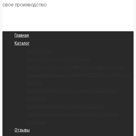
свое производство
Главная
Каталог
Распродажа
Мостовой кран однобалочный
Купить кран мостовой двухбалочный от 1,6 млн
Консольный кран от завода «РОСКРАН» | Цена от 74
000 руб.
Козловой кран купить — цена от 2 320 000 ₽ |
РОСКРАН
Тельферы и тали от завода “РОСКРАН”
Сервис и услуги краностроительного завода
“Роскран”
Отзывы