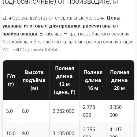
(однобалочные) от производителя
Для Сурска действуют специальные условия.
Цены
указаны итоговые для продажи, рассчитаны от
прайса завода.
В таблице — кран коробчатого сечения
без кабины и без электротали, температура эксплуатации
-20…+40°C, режим А3-А4.
Полная
Высота
Полная
Полная
Г/п
длина
подъёма
длина
длина
(т)
12 м
(м)
16 м
20 м
(цена, ₽)
2 778
3 350
5.0
8.0
2 262 000
000
000
3 755
4 107
10.0
9.0
3 105 000