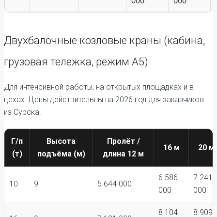
000
000
Двухбалочные козловые краны (кабина,
грузовая тележка, режим А5)
Для интенсивной работы, на открытых площадках и в
цехах. Цены действительны на 2026 год для заказчиков
из Сурска.
Г/п
Высота
Пролёт /
16 м
20 м
(т)
подъёма (м)
длина 12 м
6 586
7 241
10
9
5 644 000
000
000
8 104
8 909