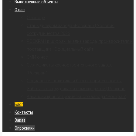
Выполненные объекты
О нас
О заводе
Стань дилером завода «Роскран» | Условия
сотрудничества 2026
РОСКРАН в цифрах: анализ завода, производителя и
поставщика | Официальный сайт
СМИ о нас
Сертификаты краностроительного завода
“Роскран”
Социальная политика и благотворительность |
Забота о сотрудниках и помощь детям | Роскран
Вакансии краностроительного завода “Роскран”
Блог
Контакты
Заказ
Опросники