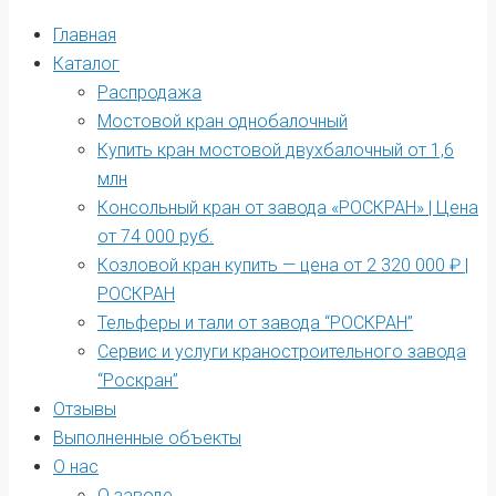
Главная
Каталог
Распродажа
Мостовой кран однобалочный
Купить кран мостовой двухбалочный от 1,6
млн
Консольный кран от завода «РОСКРАН» | Цена
от 74 000 руб.
Козловой кран купить — цена от 2 320 000 ₽ |
РОСКРАН
Тельферы и тали от завода “РОСКРАН”
Сервис и услуги краностроительного завода
“Роскран”
Отзывы
Выполненные объекты
О нас
О заводе