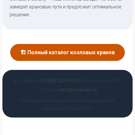
замерит крановые пути и предложит оптимальное
решение.
🏗️ Полный каталог козловых кранов
📞 Телефон:
8 (800) 222-99-01
(бесплатно по РФ)
✉️ Email:
info@roskran.ru
Работаем с юрлицами, полный пакет документов,
сертификаты, паспорт ПС.