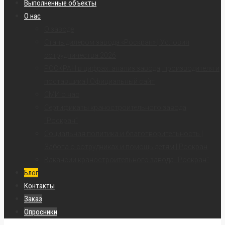
Выполненные объекты
О нас
О заводе
Стань дилером завода «Роскран» | Условия
сотрудничества 2026
РОСКРАН в цифрах: анализ завода, производителя и
поставщика | Официальный сайт
СМИ о нас
Сертификаты краностроительного завода
“Роскран”
Социальная политика и благотворительность |
Забота о сотрудниках и помощь детям | Роскран
Вакансии краностроительного завода “Роскран”
Блог
Контакты
Заказ
Опросники