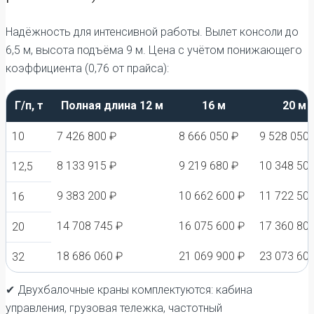
Надёжность для интенсивной работы. Вылет консоли до
6,5 м, высота подъёма 9 м. Цена с учётом понижающего
коэффициента (0,76 от прайса):
Г/п, т
Полная длина 12 м
16 м
20 м
10
7 426 800 ₽
8 666 050 ₽
9 528 050 
8 133 915 ₽
9 219 680 ₽
10 348 50
12,5
9 383 200 ₽
10 662 600 ₽
11 722 50
16
14 708 745 ₽
16 075 600 ₽
17 360 80
20
18 686 060 ₽
21 069 900 ₽
23 073 60
32
✔ Двухбалочные краны комплектуются: кабина
управления, грузовая тележка, частотный