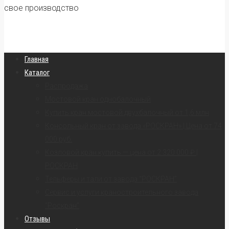
свое производство
Главная
Каталог
Распродажа
Мостовой кран однобалочный
Купить кран мостовой двухбалочный от 1,6 млн
Консольный кран от завода «РОСКРАН» | Цена от 74
000 руб.
Козловой кран купить — цена от 2 320 000 ₽ |
РОСКРАН
Тельферы и тали от завода “РОСКРАН”
Сервис и услуги краностроительного завода
“Роскран”
Отзывы