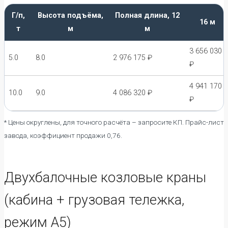
Г/п,
Высота подъёма,
Полная длина, 12
16 м
т
м
м
3 656 030
5.0
8.0
2 976 175 ₽
₽
4 941 170
10.0
9.0
4 086 320 ₽
₽
* Цены округлены, для точного расчёта – запросите КП. Прайс-лист
завода, коэффициент продажи 0,76.
Двухбалочные козловые краны
(кабина + грузовая тележка,
режим А5)