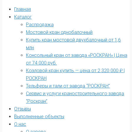
Главная
Каталог
Распродажа
Мостовой кран однобалочный
Купить кран мостовой двухбалочный от 1,6
млн
Консольный кран от завода «РОСКРАН» | Цена
от 74 000 руб.
Козловой кран купить — цена от 2 320 000 ₽ |
РОСКРАН
Тельферы и тали от завода “РОСКРАН”
Сервис и услуги краностроительного завода
“Роскран”
Отзывы
Выполненные объекты
О нас
О заводе