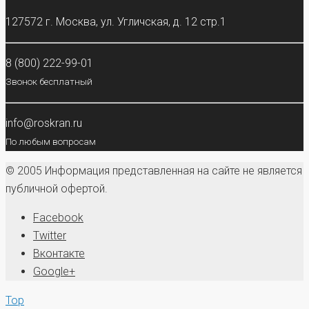
127572 г. Москва, ул. Угличская, д. 12 стр.1
8 (800) 222-99-01
Звонок бесплатный
info@roskran.ru
По любым вопросам
© 2005 Информация представленная на сайте не является
публичной офертой.
Facebook
Twitter
Вконтакте
Google+
Top