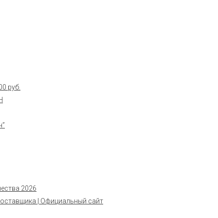
0 руб.
Н
н”
чества 2026
поставщика | Официальный сайт