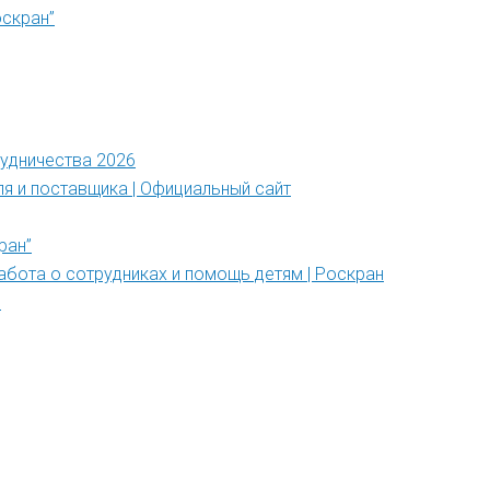
оскран”
рудничества 2026
ля и поставщика | Официальный сайт
ран”
абота о сотрудниках и помощь детям | Роскран
”