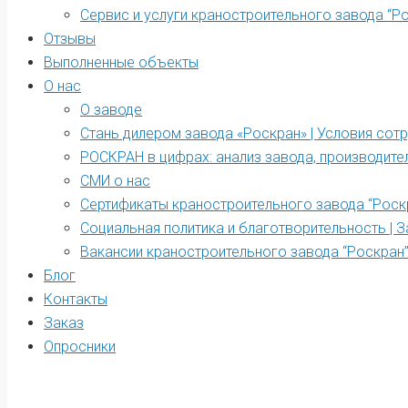
Сервис и услуги краностроительного завода “Р
Отзывы
Выполненные объекты
О нас
О заводе
Стань дилером завода «Роскран» | Условия сот
РОСКРАН в цифрах: анализ завода, производите
СМИ о нас
Сертификаты краностроительного завода “Роск
Социальная политика и благотворительность | З
Вакансии краностроительного завода “Роскран
Блог
Контакты
Заказ
Опросники