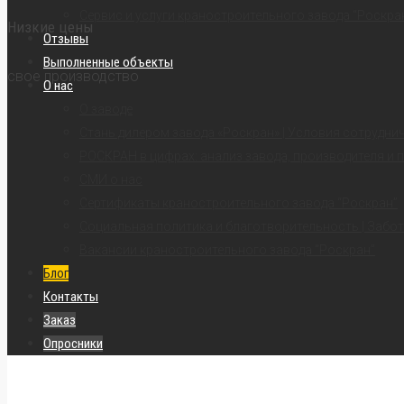
Сервис и услуги краностроительного завода “Роскра
Низкие цены
Отзывы
Выполненные объекты
свое производство
О нас
О заводе
Стань дилером завода «Роскран» | Условия сотрудни
РОСКРАН в цифрах: анализ завода, производителя и 
СМИ о нас
Сертификаты краностроительного завода “Роскран”
Социальная политика и благотворительность | Забот
Вакансии краностроительного завода “Роскран”
Блог
Контакты
Заказ
Опросники