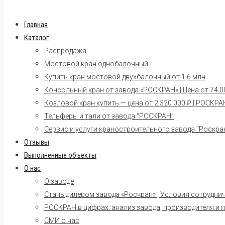
Главная
Каталог
Распродажа
Мостовой кран однобалочный
Купить кран мостовой двухбалочный от 1,6 млн
Консольный кран от завода «РОСКРАН» | Цена от 74 00
Козловой кран купить — цена от 2 320 000 ₽ | РОСКРА
Тельферы и тали от завода “РОСКРАН”
Сервис и услуги краностроительного завода “Роскра
Отзывы
Выполненные объекты
О нас
О заводе
Стань дилером завода «Роскран» | Условия сотрудни
РОСКРАН в цифрах: анализ завода, производителя и 
СМИ о нас