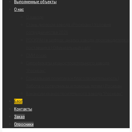
Выполненные объекты
О нас
О заводе
Стань дилером завода «Роскран» | Условия
сотрудничества 2026
РОСКРАН в цифрах: анализ завода, производителя и
поставщика | Официальный сайт
СМИ о нас
Сертификаты краностроительного завода
“Роскран”
Социальная политика и благотворительность |
Забота о сотрудниках и помощь детям | Роскран
Вакансии краностроительного завода “Роскран”
Блог
Контакты
Заказ
Опросники