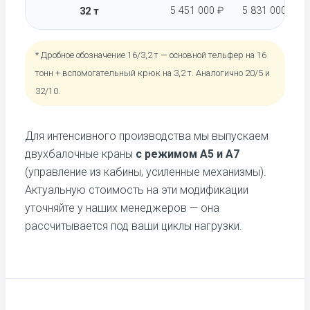
5 451 000 ₽
5 831 000 ₽
6 
32 т
* Дробное обозначение 16/3,2 т — основной тельфер на 16
тонн + вспомогательный крюк на 3,2 т. Аналогично 20/5 и
32/10.
Для интенсивного производства мы выпускаем
двухбалочные краны
с режимом А5 и А7
(управление из кабины, усиленные механизмы).
Актуальную стоимость на эти модификации
уточняйте у наших менеджеров — она
рассчитывается под ваши циклы нагрузки.