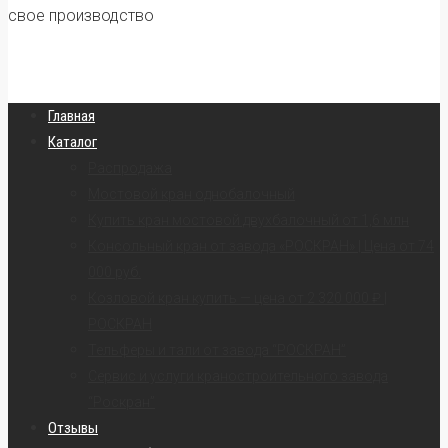
свое производство
Главная
Каталог
Распродажа
Мостовой кран однобалочный
Купить кран мостовой двухбалочный от 1,6 млн
Консольный кран от завода «РОСКРАН» | Цена от 74
000 руб.
Козловой кран купить — цена от 2 320 000 ₽ |
РОСКРАН
Тельферы и тали от завода “РОСКРАН”
Сервис и услуги краностроительного завода
“Роскран”
Отзывы