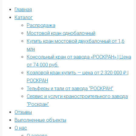
Главная
Каталог
Распродажа
Мостовой кран однобалочный
Купить кран мостовой двухбалочный от 1,6
млн
Консольный кран от завода «РОСКРАН» | Цена
от 74 000 руб.
Козловой кран купить — цена от 2 320 000 ₽ |
РОСКРАН
Тельферы и тали от завода “РОСКРАН”
Сервис и услуги краностроительного завода
“Роскран”
Отзывы
Выполненные объекты
О нас
О заводе