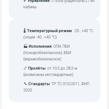
✔
Управление
: с пола (радиопульт) / из
кабины
🌡
Температурный режим
: -20…+40 °C
(опция -40…+40 °C)
🏭
Исполнения
: ОПИ, ПБИ
(пожаробезопасное), ВБИ
(взрывобезопасное)
📏
Пролёты
: от 10,5 до 28,5 м
(возможны нестандартные)
🔧
Стандарты
: ТР ТС 010/2011, ФНП
2020