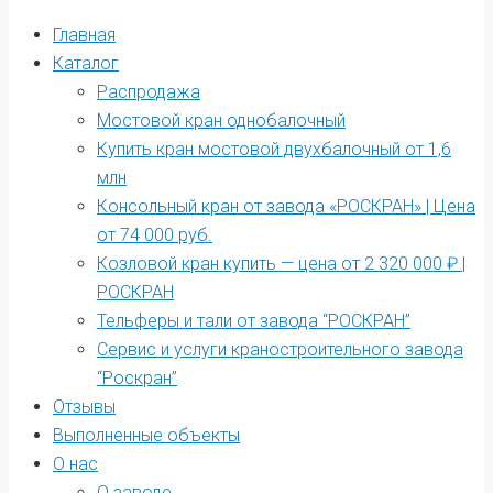
Главная
Каталог
Распродажа
Мостовой кран однобалочный
Купить кран мостовой двухбалочный от 1,6
млн
Консольный кран от завода «РОСКРАН» | Цена
от 74 000 руб.
Козловой кран купить — цена от 2 320 000 ₽ |
РОСКРАН
Тельферы и тали от завода “РОСКРАН”
Сервис и услуги краностроительного завода
“Роскран”
Отзывы
Выполненные объекты
О нас
О заводе