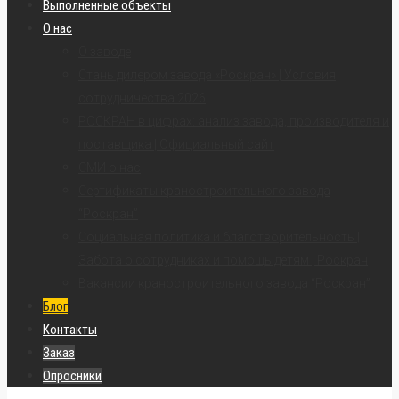
Выполненные объекты
О нас
О заводе
Стань дилером завода «Роскран» | Условия
сотрудничества 2026
РОСКРАН в цифрах: анализ завода, производителя и
поставщика | Официальный сайт
СМИ о нас
Сертификаты краностроительного завода
“Роскран”
Социальная политика и благотворительность |
Забота о сотрудниках и помощь детям | Роскран
Вакансии краностроительного завода “Роскран”
Блог
Контакты
Заказ
Опросники