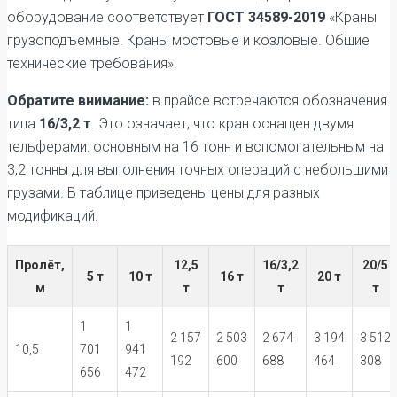
оборудование соответствует
ГОСТ 34589-2019
«Краны
грузоподъемные. Краны мостовые и козловые. Общие
технические требования».
Обратите внимание:
в прайсе встречаются обозначения
типа
16/3,2 т
. Это означает, что кран оснащен двумя
тельферами: основным на 16 тонн и вспомогательным на
3,2 тонны для выполнения точных операций с небольшими
грузами. В таблице приведены цены для разных
модификаций.
Пролёт,
12,5
16/3,2
20/5
5 т
10 т
16 т
20 т
м
т
т
т
1
1
2 157
2 503
2 674
3 194
3 512
10,5
701
941
192
600
688
464
308
656
472