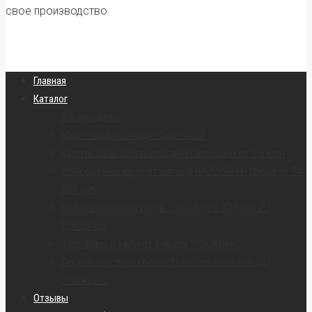
свое производство
Главная
Каталог
Распродажа
Мостовой кран однобалочный
Купить кран мостовой двухбалочный от 1,6 млн
Консольный кран от завода «РОСКРАН» | Цена от 74
000 руб.
Козловой кран купить — цена от 2 320 000 ₽ |
РОСКРАН
Тельферы и тали от завода “РОСКРАН”
Сервис и услуги краностроительного завода
“Роскран”
Отзывы