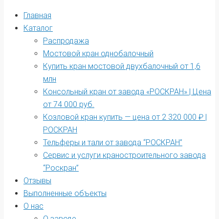
Главная
Каталог
Распродажа
Мостовой кран однобалочный
Купить кран мостовой двухбалочный от 1,6
млн
Консольный кран от завода «РОСКРАН» | Цена
от 74 000 руб.
Козловой кран купить — цена от 2 320 000 ₽ |
РОСКРАН
Тельферы и тали от завода “РОСКРАН”
Сервис и услуги краностроительного завода
“Роскран”
Отзывы
Выполненные объекты
О нас
О заводе