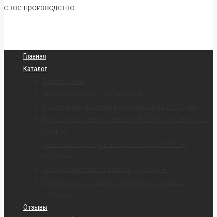
свое производство
Главная
Каталог
Распродажа
Мостовой кран однобалочный
Купить кран мостовой двухбалочный от 1,6 млн
Консольный кран от завода «РОСКРАН» | Цена от 74
000 руб.
Козловой кран купить — цена от 2 320 000 ₽ |
РОСКРАН
Тельферы и тали от завода “РОСКРАН”
Сервис и услуги краностроительного завода
“Роскран”
Отзывы