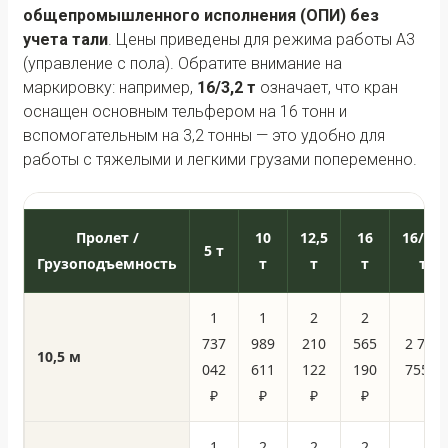
общепромышленного исполнения (ОПИ) без
учета тали
. Цены приведены для режима работы А3
(управление с пола). Обратите внимание на
маркировку: например,
16/3,2 т
означает, что кран
оснащен основным тельфером на 16 тонн и
вспомогательным на 3,2 тонны — это удобно для
работы с тяжелыми и легкими грузами попеременно.
Пролет /
10
12,5
16
16/3,2
5 т
Грузоподъемность
т
т
т
т
1
1
2
2
737
989
210
565
2 739
10,5 м
042
611
122
190
755 ₽
₽
₽
₽
₽
1
2
2
2