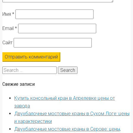
Имя
*
Email
*
Сайт
Search
for:
Свежие записи
Купить консольный кран в Апрелевке цены от
завода
Двухбалочные мостовые краны в Сухом Логе: цены
и характеристики
Двухбалочные мостовые краны в Серове: цены,