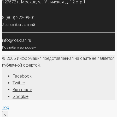
127572 г. Москва, ул. Угличская, д. 12 стр.1
8 (800) 222-99-01
Звонок бесплатный
info@roskran.ru
По любым вопросам
© 2005 Информация представленная на сайте не является
публичной офертой.
Facebook
Twitter
Вконтакте
Google+
Top
×