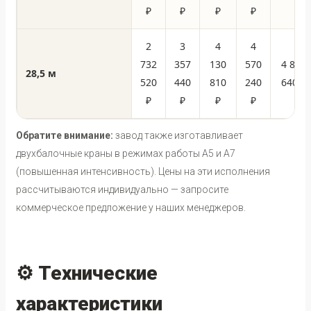
₽
₽
₽
₽
2
3
4
4
732
357
130
570
4 882
28,5 м
520
440
810
240
640 ₽
₽
₽
₽
₽
Обратите внимание:
завод также изготавливает
двухбалочные краны в режимах работы А5 и А7
(повышенная интенсивность). Цены на эти исполнения
рассчитываются индивидуально — запросите
коммерческое предложение у наших менеджеров.
⚙️ Технические
характеристики