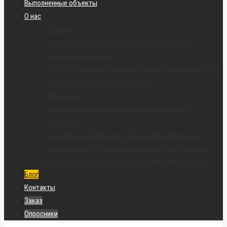
Выполненные объекты
О нас
О заводе
Стань дилером завода «Роскран» | Условия
сотрудничества 2026
РОСКРАН в цифрах: анализ завода, производителя и
поставщика | Официальный сайт
СМИ о нас
Сертификаты краностроительного завода
“Роскран”
Социальная политика и благотворительность |
Забота о сотрудниках и помощь детям | Роскран
Вакансии краностроительного завода “Роскран”
Блог
Контакты
Заказ
Опросники