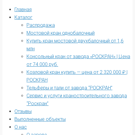
Главная
Каталог
Распродажа
Мостовой кран однобалочный
Купить кран мостовой двухбалочный от 1,6
млн
Консольный кран от завода «РОСКРАН» | Цена
от 74 000 руб.
Козловой кран купить — цена от 2 320 000 ₽ |
РОСКРАН
Тельферы и тали от завода “РОСКРАН”
Сервис и услуги краностроительного завода
“Роскран”
Отзывы
Выполненные объекты
О нас
О заводе