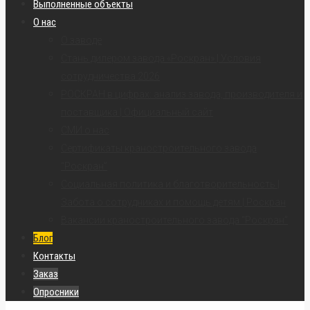
Выполненные объекты
О нас
О заводе
Стань дилером завода «Роскран» | Условия
сотрудничества 2026
РОСКРАН в цифрах: анализ завода, производителя и
поставщика | Официальный сайт
СМИ о нас
Сертификаты краностроительного завода
“Роскран”
Социальная политика и благотворительность |
Забота о сотрудниках и помощь детям | Роскран
Вакансии краностроительного завода “Роскран”
Блог
Контакты
Заказ
Опросники