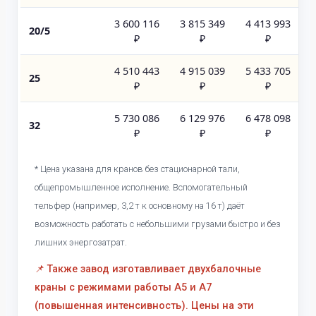
3 600 116
3 815 349
4 413 993
20/5
₽
₽
₽
4 510 443
4 915 039
5 433 705
25
₽
₽
₽
5 730 086
6 129 976
6 478 098
32
₽
₽
₽
* Цена указана для кранов без стационарной тали,
общепромышленное исполнение. Вспомогательный
тельфер (например, 3,2 т к основному на 16 т) даёт
возможность работать с небольшими грузами быстро и без
лишних энергозатрат.
📌 Также завод изготавливает двухбалочные
краны с режимами работы А5 и А7
(повышенная интенсивность). Цены на эти