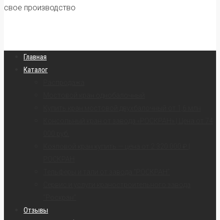
свое производство
Главная
Каталог
Распродажа
Мостовой кран однобалочный
Купить кран мостовой двухбалочный от 1,6 млн
Консольный кран от завода «РОСКРАН» | Цена от 74
000 руб.
Козловой кран купить — цена от 2 320 000 ₽ |
РОСКРАН
Тельферы и тали от завода “РОСКРАН”
Сервис и услуги краностроительного завода
“Роскран”
Отзывы