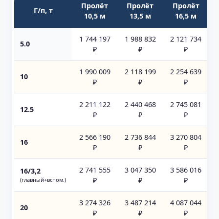
Пролёт
Пролёт
Пролёт
Г/п, т
10,5 м
13,5 м
16,5 м
1 744 197
1 988 832
2 121 734
5.0
₽
₽
₽
1 990 009
2 118 199
2 254 639
10
₽
₽
₽
2 211 122
2 440 468
2 745 081
12.5
₽
₽
₽
2 566 190
2 736 844
3 270 804
16
₽
₽
₽
2 741 555
3 047 350
3 586 016
16/3,2
₽
₽
₽
(главный+вспом.)
3 274 326
3 487 214
4 087 044
20
₽
₽
₽