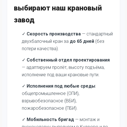
выбирают наш крановый
завод
✓
Скорость производства
— стандартный
двухбалочный кран за
до 65 дней
(без
потери качества).
✓
Собственный отдел проектирования
— адаптируем пролёт, высоту подъёма,
исполнение под ваши крановые пути.
✓
Исполнения под любые среды
:
общепромышленное (ОПИ),
взрывобезопасное (ВБИ),
пожаробезопасное (ПБИ).
✓
Мобильность бригад
— монтаж и
пусконаладку выполняем в Кудрово и по