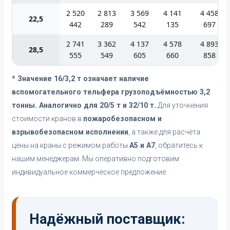
2 520
2 813
3 569
4 141
4 458
22,5
442
289
542
135
697
2 741
3 362
4 137
4 578
4 893
28,5
555
549
605
660
858
* Значение 16/3,2 т означает наличие
вспомогательного тельфера грузоподъёмностью 3,2
тонны. Аналогично для 20/5 т и 32/10 т.
Для уточнения
стоимости кранов в
пожаробезопасном и
взрывобезопасном исполнении
, а также для расчёта
цены на краны с режимом работы
А5 и А7
, обратитесь к
нашим менеджерам. Мы оперативно подготовим
индивидуальное коммерческое предложение.
Надёжный поставщик: