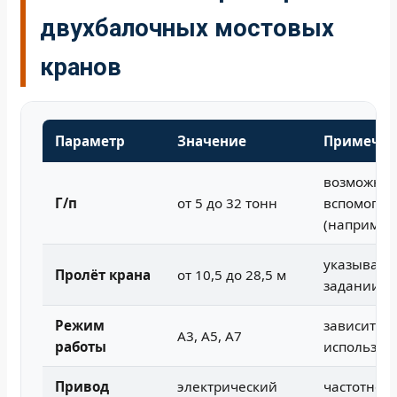
двухбалочных мостовых
кранов
Параметр
Значение
Примечан
возможна 
Г/п
от 5 до 32 тонн
вспомогат
(например,
указываетс
Пролёт крана
от 10,5 до 28,5 м
задании
Режим
зависит от
А3, А5, А7
работы
использов
Привод
электрический
частотное