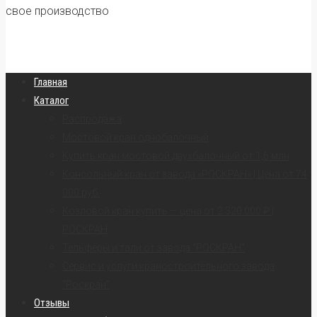
свое производство
Главная
Каталог
Распродажа
Мостовой кран однобалочный
Купить кран мостовой двухбалочный от 1,6 млн
Консольный кран от завода «РОСКРАН» | Цена от 74
000 руб.
Козловой кран купить — цена от 2 320 000 ₽ |
РОСКРАН
Тельферы и тали от завода “РОСКРАН”
Сервис и услуги краностроительного завода
“Роскран”
Отзывы