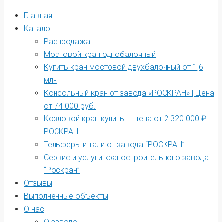
Главная
Каталог
Распродажа
Мостовой кран однобалочный
Купить кран мостовой двухбалочный от 1,6
млн
Консольный кран от завода «РОСКРАН» | Цена
от 74 000 руб.
Козловой кран купить — цена от 2 320 000 ₽ |
РОСКРАН
Тельферы и тали от завода “РОСКРАН”
Сервис и услуги краностроительного завода
“Роскран”
Отзывы
Выполненные объекты
О нас
О заводе