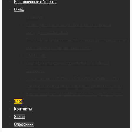
Выполненные объекты
О нас
О заводе
Стань дилером завода «Роскран» | Условия
сотрудничества 2026
РОСКРАН в цифрах: анализ завода, производителя и
поставщика | Официальный сайт
СМИ о нас
Сертификаты краностроительного завода
“Роскран”
Социальная политика и благотворительность |
Забота о сотрудниках и помощь детям | Роскран
Вакансии краностроительного завода “Роскран”
Блог
Контакты
Заказ
Опросники