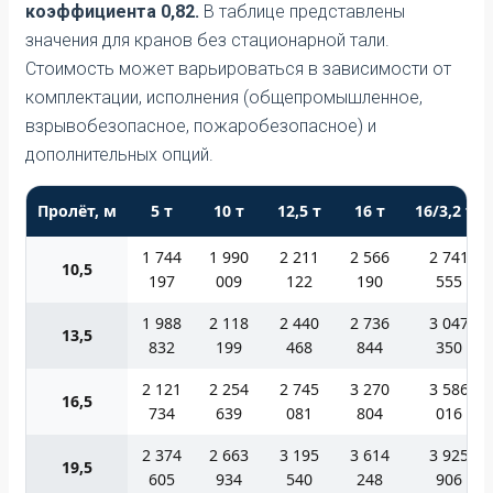
коэффициента 0,82.
В таблице представлены
значения для кранов без стационарной тали.
Стоимость может варьироваться в зависимости от
комплектации, исполнения (общепромышленное,
взрывобезопасное, пожаробезопасное) и
дополнительных опций.
Пролёт, м
5 т
10 т
12,5 т
16 т
16/3,2 т*
1 744
1 990
2 211
2 566
2 741
10,5
197
009
122
190
555
1 988
2 118
2 440
2 736
3 047
13,5
832
199
468
844
350
2 121
2 254
2 745
3 270
3 586
16,5
734
639
081
804
016
2 374
2 663
3 195
3 614
3 925
19,5
605
934
540
248
906