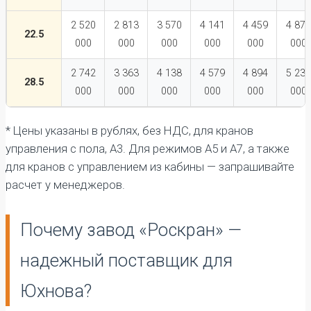
2 520
2 813
3 570
4 141
4 459
4 879
22.5
000
000
000
000
000
000
2 742
3 363
4 138
4 579
4 894
5 235
28.5
000
000
000
000
000
000
* Цены указаны в рублях, без НДС, для кранов
управления с пола, А3. Для режимов А5 и А7, а также
для кранов с управлением из кабины — запрашивайте
расчет у менеджеров.
Почему завод «Роскран» —
надежный поставщик для
Юхнова?