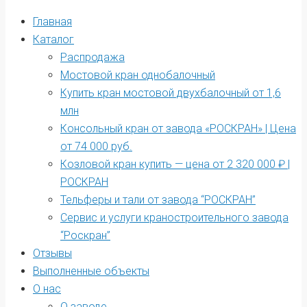
Главная
Каталог
Распродажа
Мостовой кран однобалочный
Купить кран мостовой двухбалочный от 1,6
млн
Консольный кран от завода «РОСКРАН» | Цена
от 74 000 руб.
Козловой кран купить — цена от 2 320 000 ₽ |
РОСКРАН
Тельферы и тали от завода “РОСКРАН”
Сервис и услуги краностроительного завода
“Роскран”
Отзывы
Выполненные объекты
О нас
О заводе