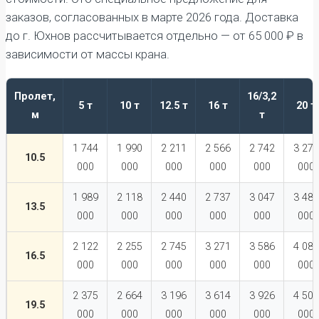
заказов, согласованных в марте 2026 года. Доставка
до г. Юхнов рассчитывается отдельно — от 65 000 ₽ в
зависимости от массы крана.
Пролет,
16/3,2
5 т
10 т
12.5 т
16 т
20 т
м
т
1 744
1 990
2 211
2 566
2 742
3 274
10.5
000
000
000
000
000
000
1 989
2 118
2 440
2 737
3 047
3 487
13.5
000
000
000
000
000
000
2 122
2 255
2 745
3 271
3 586
4 087
16.5
000
000
000
000
000
000
2 375
2 664
3 196
3 614
3 926
4 506
19.5
000
000
000
000
000
000