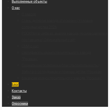
Выполненные объекты
О нас
О заводе
Стань дилером завода «Роскран» | Условия
сотрудничества 2026
РОСКРАН в цифрах: анализ завода, производителя и
поставщика | Официальный сайт
СМИ о нас
Сертификаты краностроительного завода
“Роскран”
Социальная политика и благотворительность |
Забота о сотрудниках и помощь детям | Роскран
Вакансии краностроительного завода “Роскран”
Блог
Контакты
Заказ
Опросники