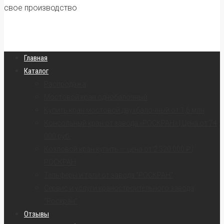
свое производство
Главная
Каталог
Распродажа
Мостовой кран однобалочный
Купить кран мостовой двухбалочный от 1,6 млн
Консольный кран от завода «РОСКРАН» | Цена от 74
000 руб.
Козловой кран купить — цена от 2 320 000 ₽ |
РОСКРАН
Тельферы и тали от завода “РОСКРАН”
Сервис и услуги краностроительного завода
“Роскран”
Отзывы