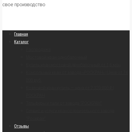
свое производство
Главная
Каталог
Распродажа
Мостовой кран однобалочный
Купить кран мостовой двухбалочный от 1,6 млн
Консольный кран от завода «РОСКРАН» | Цена от 74
000 руб.
Козловой кран купить — цена от 2 320 000 ₽ |
РОСКРАН
Тельферы и тали от завода “РОСКРАН”
Сервис и услуги краностроительного завода
“Роскран”
Отзывы