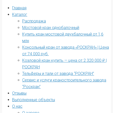
Главная
Каталог
Распродажа
Мостовой кран однобалочный
Купить кран мостовой двухбалочный от 1,6
млн
Консольный кран от завода «РОСКРАН» | Цена
от 74 000 руб.
Козловой кран купить — цена от 2 320 000 ₽ |
РОСКРАН
Тельферы и тали от завода “РОСКРАН”
Сервис и услуги краностроительного завода
“Роскран”
Отзывы
Выполненные объекты
О нас
О заводе