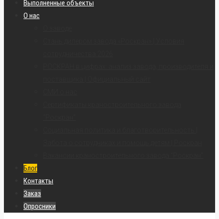
Выполненные объекты
О нас
О заводе
Стань дилером завода «Роскран» | Условия
сотрудничества 2026
РОСКРАН в цифрах: анализ завода, производителя и
поставщика | Официальный сайт
СМИ о нас
Сертификаты краностроительного завода
“Роскран”
Социальная политика и благотворительность |
Забота о сотрудниках и помощь детям | Роскран
Вакансии краностроительного завода “Роскран”
Блог
Контакты
Заказ
Опросники