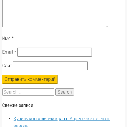
Имя
*
Email
*
Сайт
Search
for:
Свежие записи
Купить консольный кран в Апрелевке цены от
завода