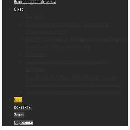
Выполненные объекты
О нас
О заводе
Стань дилером завода «Роскран» | Условия
сотрудничества 2026
РОСКРАН в цифрах: анализ завода, производителя и
поставщика | Официальный сайт
СМИ о нас
Сертификаты краностроительного завода
“Роскран”
Социальная политика и благотворительность |
Забота о сотрудниках и помощь детям | Роскран
Вакансии краностроительного завода “Роскран”
Блог
Контакты
Заказ
Опросники