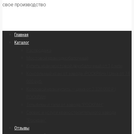
свое производство
Главная
Каталог
Распродажа
Мостовой кран однобалочный
Купить кран мостовой двухбалочный от 1,6 млн
Консольный кран от завода «РОСКРАН» | Цена от 74
000 руб.
Козловой кран купить — цена от 2 320 000 ₽ |
РОСКРАН
Тельферы и тали от завода “РОСКРАН”
Сервис и услуги краностроительного завода
“Роскран”
Отзывы