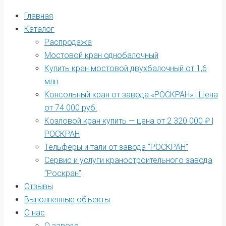
Главная
Каталог
Распродажа
Мостовой кран однобалочный
Купить кран мостовой двухбалочный от 1,6
млн
Консольный кран от завода «РОСКРАН» | Цена
от 74 000 руб.
Козловой кран купить — цена от 2 320 000 ₽ |
РОСКРАН
Тельферы и тали от завода “РОСКРАН”
Сервис и услуги краностроительного завода
“Роскран”
Отзывы
Выполненные объекты
О нас
О заводе