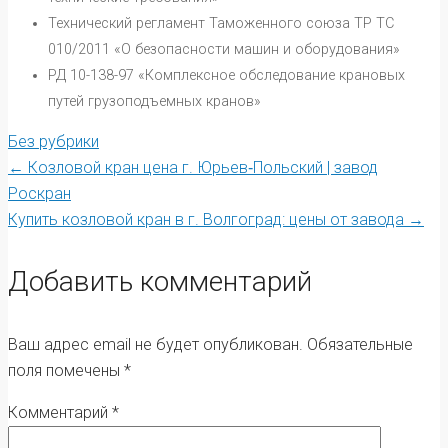
Технический регламент Таможенного союза ТР ТС
010/2011 «О безопасности машин и оборудования»
РД 10-138-97 «Комплексное обследование крановых
путей грузоподъемных кранов»
Без рубрики
Post
←
Козловой кран цена г. Юрьев‑Польский | завод
Роскран
Купить козловой кран в г. Волгоград: цены от завода
→
navigation
Добавить комментарий
Ваш адрес email не будет опубликован.
Обязательные
поля помечены
*
Комментарий
*