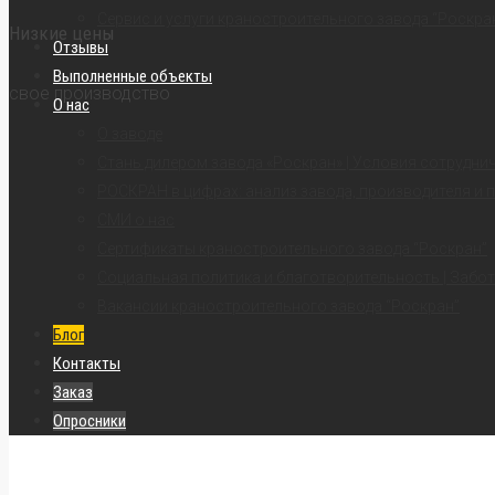
Сервис и услуги краностроительного завода “Роскра
Низкие цены
Отзывы
Выполненные объекты
свое производство
О нас
О заводе
Стань дилером завода «Роскран» | Условия сотрудни
РОСКРАН в цифрах: анализ завода, производителя и 
СМИ о нас
Сертификаты краностроительного завода “Роскран”
Социальная политика и благотворительность | Забот
Вакансии краностроительного завода “Роскран”
Блог
Контакты
Заказ
Опросники