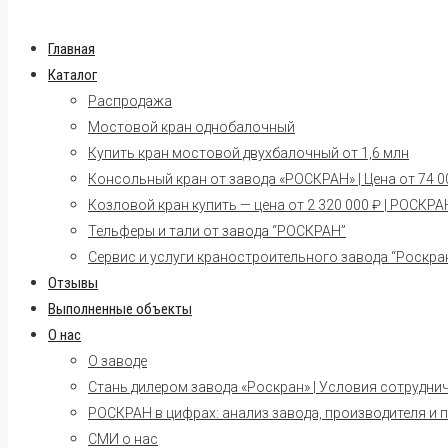
Главная
Каталог
Распродажа
Мостовой кран однобалочный
Купить кран мостовой двухбалочный от 1,6 млн
Консольный кран от завода «РОСКРАН» | Цена от 74 00
Козловой кран купить — цена от 2 320 000 ₽ | РОСКРА
Тельферы и тали от завода “РОСКРАН”
Сервис и услуги краностроительного завода “Роскра
Отзывы
Выполненные объекты
О нас
О заводе
Стань дилером завода «Роскран» | Условия сотрудни
РОСКРАН в цифрах: анализ завода, производителя и 
СМИ о нас