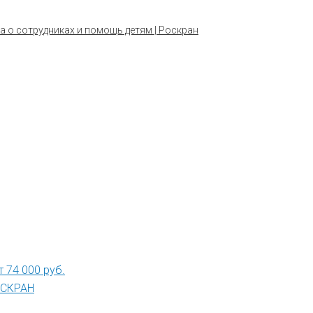
а о сотрудниках и помощь детям | Роскран
 74 000 руб.
РОСКРАН