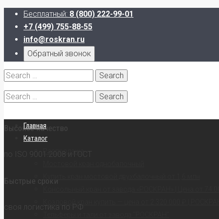
Бесплатный:
8 (800) 222-99-01
+7 (499) 755-88-55
info@roskran.ru
Обратный звонок
Search
for:
Search
for:
Главная
Высокое качество
Каталог
Распродажа
по ISO 9001:2008 и ГОСТ
Мостовой кран однобалочный
Купить кран мостовой двухбалочный от 1,6 млн
Быстрые сроки
Консольный кран от завода «РОСКРАН» | Цена от 74 00
Козловой кран купить — цена от 2 320 000 ₽ | РОСКРА
своя логистика по РФ
Тельферы и тали от завода “РОСКРАН”