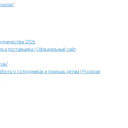
оскран”
рудничества 2026
ля и поставщика | Официальный сайт
ран”
абота о сотрудниках и помощь детям | Роскран
”