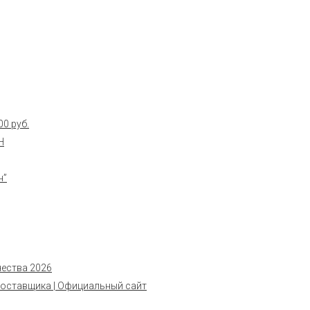
0 руб.
Н
н”
чества 2026
поставщика | Официальный сайт