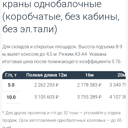
краны однобалочные
(коробчатые, без кабины,
без эл.тали)
Для складов и открытых площадок. Высота подъема 8-9
м, вылет консоли до 4,5 м. Режим А3-А4. Указана
итоговая цена после понижающего коэффициента 0.76.
Г/п, т
Полная длина 12м
16м
20м
5.0
2 262 293 ₽
2 778 583 ₽
3 349 79
3 105 603 ₽
3 755 289 ₽
4 107 38
10.0
* Для других пролетов и г/п до 32 тонн — уточняйте у отдела
продаж. Срок изготовления однобалочных козловых — до 65
дней.