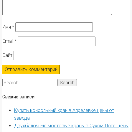
Имя
*
Email
*
Сайт
Search
for:
Свежие записи
Купить консольный кран в Апрелевке цены от
завода
Двухбалочные мостовые краны в Сухом Логе: цены