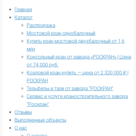
Главная
Каталог
Распродажа
Мостовой кран однобалочный
Купить кран мостовой двухбалочный от 1,6
млн
Консольный кран от завода «РОСКРАН» | Цена
от 74 000 руб.
Козловой кран купить — цена от 2 320 000 ₽ |
РОСКРАН
Тельферы и тали от завода “РОСКРАН”
Сервис и услуги краностроительного завода
“Роскран”
Отзывы
Выполненные объекты
О нас
О заводе