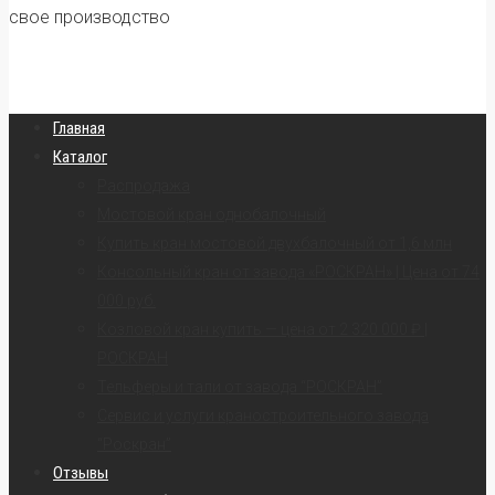
свое производство
Главная
Каталог
Распродажа
Мостовой кран однобалочный
Купить кран мостовой двухбалочный от 1,6 млн
Консольный кран от завода «РОСКРАН» | Цена от 74
000 руб.
Козловой кран купить — цена от 2 320 000 ₽ |
РОСКРАН
Тельферы и тали от завода “РОСКРАН”
Сервис и услуги краностроительного завода
“Роскран”
Отзывы