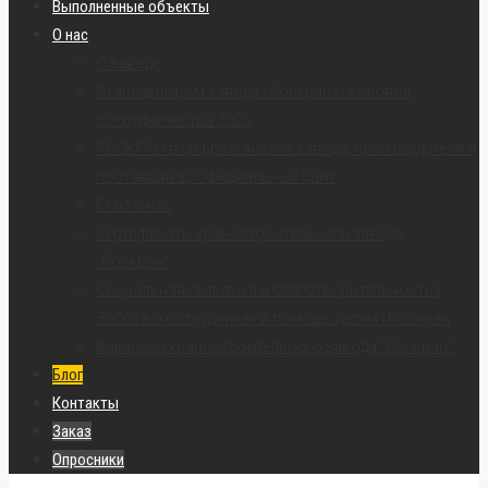
Выполненные объекты
О нас
О заводе
Стань дилером завода «Роскран» | Условия
сотрудничества 2026
РОСКРАН в цифрах: анализ завода, производителя и
поставщика | Официальный сайт
СМИ о нас
Сертификаты краностроительного завода
“Роскран”
Социальная политика и благотворительность |
Забота о сотрудниках и помощь детям | Роскран
Вакансии краностроительного завода “Роскран”
Блог
Контакты
Заказ
Опросники