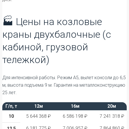
🏭 Цены на козловые
краны двухбалочные (с
кабиной, грузовой
тележкой)
Для интенсивной работы. Режим А5, вылет консоли до 6,5
м, высота подъема 9 м. Гарантия на металлоконструкцию
25 лет.
Г/п, т
12м
16м
20м
10
5 644 368 ₽
6 586 198 ₽
7 241 318 ₽
6 181 775 ₽
7 006 957 ₽
7 864 860 ₽
12.5