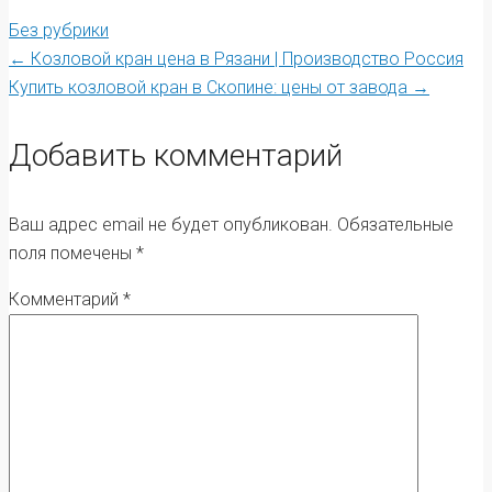
Без рубрики
Post
←
Козловой кран цена в Рязани | Производство Россия
Купить козловой кран в Скопине: цены от завода
→
navigation
Добавить комментарий
Ваш адрес email не будет опубликован.
Обязательные
поля помечены
*
Комментарий
*