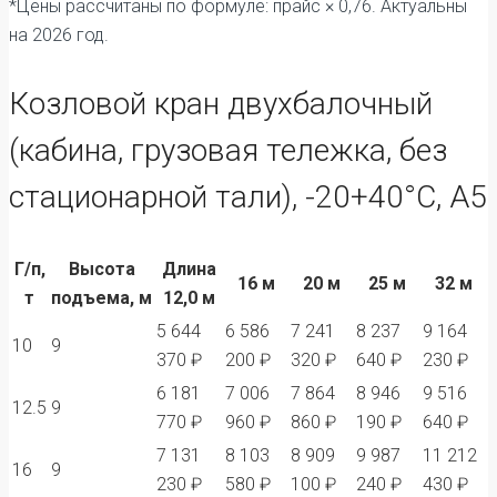
*Цены рассчитаны по формуле: прайс × 0,76. Актуальны
на 2026 год.
Козловой кран двухбалочный
(кабина, грузовая тележка, без
стационарной тали), -20+40°С, А5
Г/п,
Высота
Длина
16 м
20 м
25 м
32 м
т
подъема, м
12,0 м
5 644
6 586
7 241
8 237
9 164
10
9
370 ₽
200 ₽
320 ₽
640 ₽
230 ₽
6 181
7 006
7 864
8 946
9 516
12.5
9
770 ₽
960 ₽
860 ₽
190 ₽
640 ₽
7 131
8 103
8 909
9 987
11 212
16
9
230 ₽
580 ₽
100 ₽
240 ₽
430 ₽