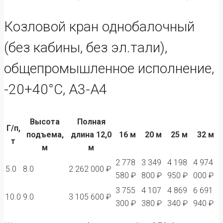
Козловой кран однобалочный
(без кабины, без эл.тали),
общепромышленное исполнение,
-20+40°С, А3-А4
Высота
Полная
Г/п,
подъема,
длина 12,0
16 м
20 м
25 м
32 м
т
м
м
2 778
3 349
4 198
4 974
5.0
8.0
2 262 000 ₽
580 ₽
800 ₽
950 ₽
000 ₽
3 755
4 107
4 869
6 691
10.0
9.0
3 105 600 ₽
300 ₽
380 ₽
340 ₽
940 ₽