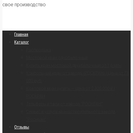
свое производство
Главная
Каталог
Распродажа
Мостовой кран однобалочный
Купить кран мостовой двухбалочный от 1,6 млн
Консольный кран от завода «РОСКРАН» | Цена от 74
000 руб.
Козловой кран купить — цена от 2 320 000 ₽ |
РОСКРАН
Тельферы и тали от завода “РОСКРАН”
Сервис и услуги краностроительного завода
“Роскран”
Отзывы