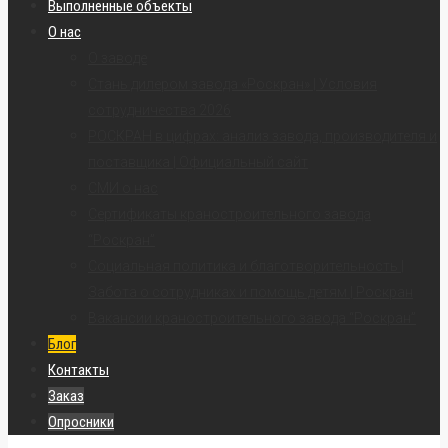
Выполненные объекты
О нас
О заводе
Стань дилером завода «Роскран» | Условия
сотрудничества 2026
РОСКРАН в цифрах: анализ завода, производителя и
поставщика | Официальный сайт
СМИ о нас
Сертификаты краностроительного завода
“Роскран”
Социальная политика и благотворительность |
Забота о сотрудниках и помощь детям | Роскран
Вакансии краностроительного завода “Роскран”
Блог
Контакты
Заказ
Опросники