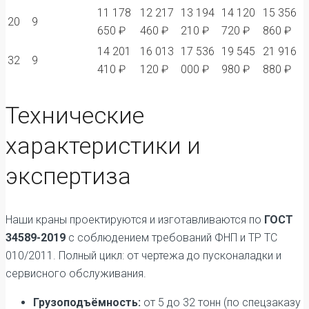
11 178
12 217
13 194
14 120
15 356
20
9
650 ₽
460 ₽
210 ₽
720 ₽
860 ₽
14 201
16 013
17 536
19 545
21 916
32
9
410 ₽
120 ₽
000 ₽
980 ₽
880 ₽
Технические
характеристики и
экспертиза
Наши краны проектируются и изготавливаются по
ГОСТ
34589-2019
с соблюдением требований ФНП и ТР ТС
010/2011. Полный цикл: от чертежа до пусконаладки и
сервисного обслуживания.
Грузоподъёмность:
от 5 до 32 тонн (по спецзаказу