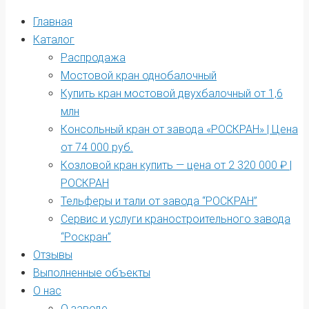
Главная
Каталог
Распродажа
Мостовой кран однобалочный
Купить кран мостовой двухбалочный от 1,6
млн
Консольный кран от завода «РОСКРАН» | Цена
от 74 000 руб.
Козловой кран купить — цена от 2 320 000 ₽ |
РОСКРАН
Тельферы и тали от завода “РОСКРАН”
Сервис и услуги краностроительного завода
“Роскран”
Отзывы
Выполненные объекты
О нас
О заводе