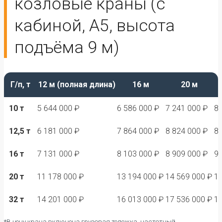
козловые краны (с
кабиной, А5, высота
подъёма 9 м)
Г/п, т
12 м (полная длина)
16 м
20 м
10 т
5 644 000 ₽
6 586 000 ₽
7 241 000 ₽
8 
12,5 т
6 181 000 ₽
7 864 000 ₽
8 824 000 ₽
8 
16 т
7 131 000 ₽
8 103 000 ₽
8 909 000 ₽
9 
20 т
11 178 000 ₽
13 194 000 ₽
14 569 000 ₽
17
32 т
14 201 000 ₽
16 013 000 ₽
17 536 000 ₽
19
*В цену крана включена грузовая тележка, частотный