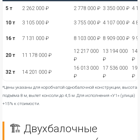
5 т
2 262 000 ₽
2 778 000 ₽
3 350 000 ₽
4 1
10 т
3 105 000 ₽
3 755 000 ₽
4 107 000 ₽
4 8
16 т
7 131 000 ₽
8 103 000 ₽
8 909 000 ₽
9 9
12 217 000
13 194 000
14 
20 т
11 178 000 ₽
₽
₽
₽
16 013 000
17 536 000
19 
32 т
14 201 000 ₽
₽
₽
₽
*Цены указаны для коробчатой однобалочной конструкции, высота
подъёма 8 м, вылет консоли до 4,5 м. Для исполнения «У1» (улица)
+15% к стоимости.
🏗️ Двухбалочные