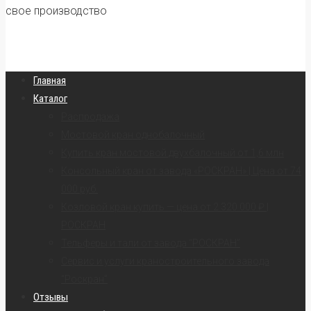
свое производство
Главная
Каталог
Распродажа
Мостовой кран однобалочный
Купить кран мостовой двухбалочный от 1,6 млн
Консольный кран от завода «РОСКРАН» | Цена от 74
000 руб.
Козловой кран купить — цена от 2 320 000 ₽ |
РОСКРАН
Тельферы и тали от завода “РОСКРАН”
Сервис и услуги краностроительного завода
“Роскран”
Отзывы