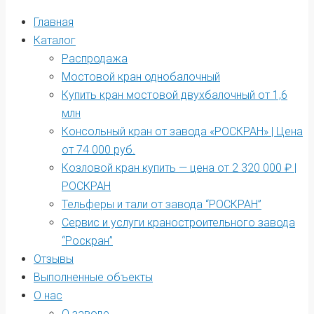
Главная
Каталог
Распродажа
Мостовой кран однобалочный
Купить кран мостовой двухбалочный от 1,6
млн
Консольный кран от завода «РОСКРАН» | Цена
от 74 000 руб.
Козловой кран купить — цена от 2 320 000 ₽ |
РОСКРАН
Тельферы и тали от завода “РОСКРАН”
Сервис и услуги краностроительного завода
“Роскран”
Отзывы
Выполненные объекты
О нас
О заводе