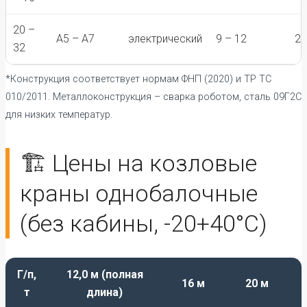
20 –
А5 – А7
электрический
9 – 12
20
32
*Конструкция соответствует нормам ФНП (2020) и ТР ТС
010/2011. Металлоконструкция – сварка роботом, сталь 09Г2С
для низких температур.
🏗️ Цены на козловые
краны однобалочные
(без кабины, -20+40°С)
Г/п,
12,0 м (полная
16 м
20 м
т
длина)