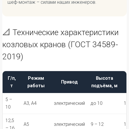
шеф-монтаж – силами наших инженеров.
📐 Технические характеристики
козловых кранов (ГОСТ 34589-
2019)
Г/п,
Режим
Высота
Привод
т
работы
подъёма, м
5 –
А3, А4
электрический
до 10
12
10
12,5
А5
электрический
9 – 12
16
– 16