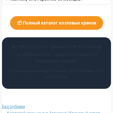
📦 Полный каталог козловых кранов
📞 8 (800) 222-99-01 (звонок по РФ бесплатный)
✉️ info@roskran.ru — запрос КП с пометкой
«Козловой в Узловую»
© Краностроительный завод «Роскран», 2026. Соблюдаем ТР ТС
010/2011 и ФНП.
Без рубрики