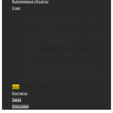
Выполненные объекты
О нас
О заводе
Стань дилером завода «Роскран» | Условия
сотрудничества 2026
РОСКРАН в цифрах: анализ завода, производителя и
поставщика | Официальный сайт
СМИ о нас
Сертификаты краностроительного завода
“Роскран”
Социальная политика и благотворительность |
Забота о сотрудниках и помощь детям | Роскран
Вакансии краностроительного завода “Роскран”
Блог
Контакты
Заказ
Опросники