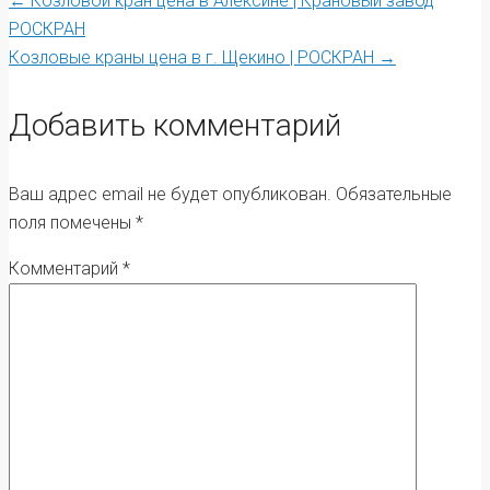
Post
←
Козловой кран цена в Алексине | Крановый завод
РОСКРАН
Козловые краны цена в г. Щекино | РОСКРАН
→
navigation
Добавить комментарий
Ваш адрес email не будет опубликован.
Обязательные
поля помечены
*
Комментарий
*