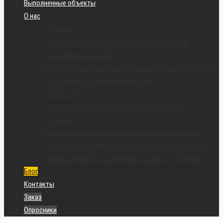
Выполненные объекты
О нас
О заводе
Стань дилером завода «Роскран» | Условия
сотрудничества 2026
РОСКРАН в цифрах: анализ завода, производителя и
поставщика | Официальный сайт
СМИ о нас
Сертификаты краностроительного завода
“Роскран”
Социальная политика и благотворительность |
Забота о сотрудниках и помощь детям | Роскран
Вакансии краностроительного завода “Роскран”
Блог
Контакты
Заказ
Опросники