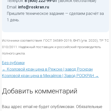
Телефон:
8 (800) 222-99-01
(звонок бесплатный)
Email:
info@roskran.ru
Пришлите техническое задание — сделаем расчёт за
1 день.
Источники соответствия: ГОСТ 34589-2019, ФНП (утв. 2020), ТР ТС
010/2011. Надёжный поставщик и российский производитель
полного цикла.
Без рубрики
Post
←
Козловой кран цена в Ряжске | завод Роскран
Козловой кран цена в Михайлов | Завод РОСКРАН
→
navigation
Добавить комментарий
Ваш адрес email не будет опубликован.
Обязательные