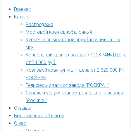
Главная
Каталог
Распродажа
Мостовой кран однобалочный
Купить кран мостовой двухбалочный от 1,6
млн
Консольный кран от завода «РОСКРАН» | Цена
от 74 000 руб.
Козловой кран купить — цена от 2 320 000 ₽ |
РОСКРАН
Тельферы и тали от завода “РОСКРАН”
Сервис и услуги краностроительного завода
“Роскран”
Отзывы
Выполненные объекты
О нас
О заводе