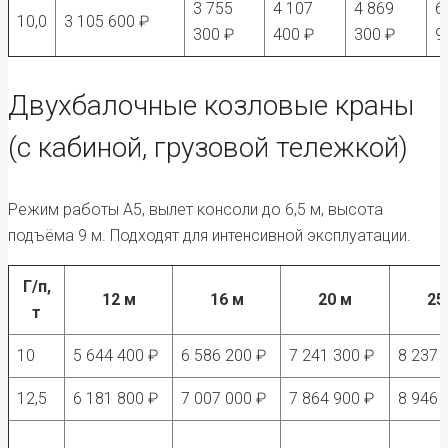
3 755
4 107
4 869
6
10,0
3 105 600 ₽
300 ₽
400 ₽
300 ₽
9
Двухбалочные козловые краны
(с кабиной, грузовой тележкой)
Режим работы А5, вылет консоли до 6,5 м, высота
подъёма 9 м. Подходят для интенсивной эксплуатации.
Г/п,
12 м
16 м
20 м
25
т
10
5 644 400 ₽
6 586 200 ₽
7 241 300 ₽
8 237 
12,5
6 181 800 ₽
7 007 000 ₽
7 864 900 ₽
8 946 