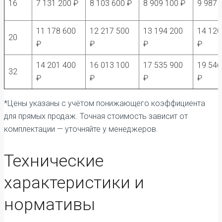
16
7 131 200 ₽
8 103 600 ₽
8 909 100 ₽
9 987 
11 178 600
12 217 500
13 194 200
14 120
20
₽
₽
₽
₽
14 201 400
16 013 100
17 535 900
19 546
32
₽
₽
₽
₽
*Цены указаны с учётом понижающего коэффициента
для прямых продаж. Точная стоимость зависит от
комплектации — уточняйте у менеджеров.
Технические
характеристики и
нормативы