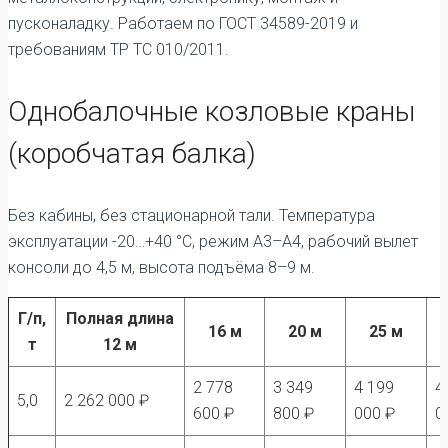
пусконаладку. Работаем по ГОСТ 34589-2019 и
требованиям ТР ТС 010/2011.
Однобалочные козловые краны
(коробчатая балка)
Без кабины, без стационарной тали. Температура
эксплуатации -20…+40 °C, режим А3–А4, рабочий вылет
консоли до 4,5 м, высота подъёма 8–9 м.
Г/п,
Полная длина
16 м
20 м
25 м
т
12 м
2 778
3 349
4 199
4
5,0
2 262 000 ₽
600 ₽
800 ₽
000 ₽
0