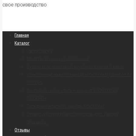
свое производство
Главная
Каталог
Распродажа
Мостовой кран однобалочный
Купить кран мостовой двухбалочный от 1,6 млн
Консольный кран от завода «РОСКРАН» | Цена от 74
000 руб.
Козловой кран купить — цена от 2 320 000 ₽ |
РОСКРАН
Тельферы и тали от завода “РОСКРАН”
Сервис и услуги краностроительного завода
“Роскран”
Отзывы