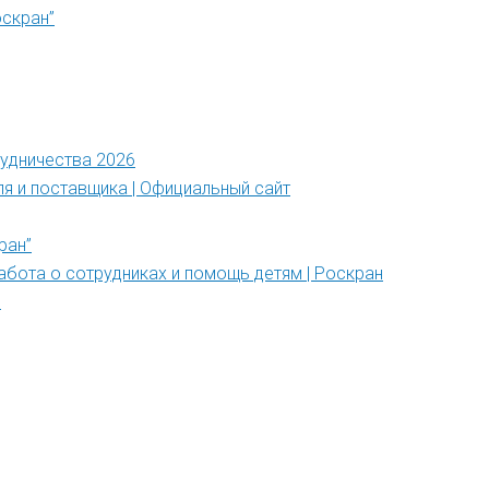
оскран”
рудничества 2026
ля и поставщика | Официальный сайт
ран”
абота о сотрудниках и помощь детям | Роскран
”