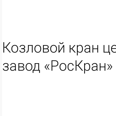
Козловой кран це
завод «РосКран»