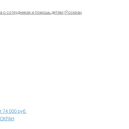
а о сотрудниках и помощь детям | Роскран
 74 000 руб.
РОСКРАН