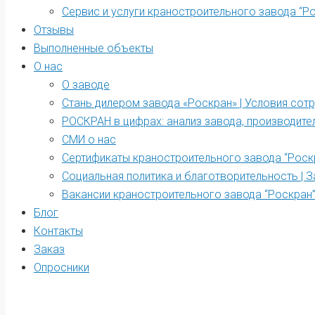
Сервис и услуги краностроительного завода “Р
Отзывы
Выполненные объекты
О нас
О заводе
Стань дилером завода «Роскран» | Условия сот
РОСКРАН в цифрах: анализ завода, производите
СМИ о нас
Сертификаты краностроительного завода “Роск
Социальная политика и благотворительность | З
Вакансии краностроительного завода “Роскран
Блог
Контакты
Заказ
Опросники