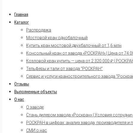
Главная
Каталог
Распродажа
Мостовой кран однобалочный
Купить кран мостовой двухбалочный от 1,6 млн
Консольный кран от завода «РОСКРАН» | Цена от 74 00
Козловой кран купить — цена от 2 320 000 ₽ | РОСКРА
Тельферы и тали от завода “РОСКРАН”
Сервис и услуги краностроительного завода “Роскра
Отзывы
Выполненные объекты
О нас
О заводе
Стань дилером завода «Роскран» | Условия сотрудни
РОСКРАН в цифрах: анализ завода, производителя и 
СМИ о нас