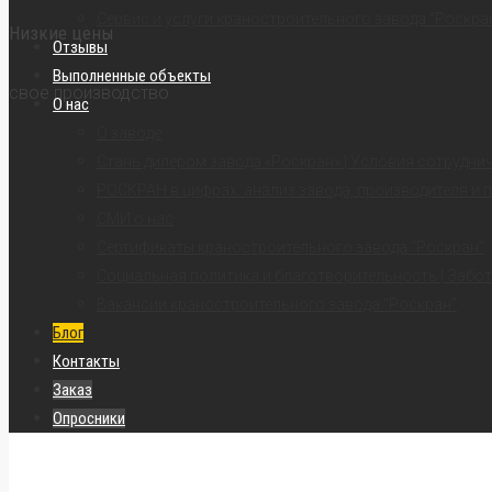
Сервис и услуги краностроительного завода “Роскра
Низкие цены
Отзывы
Выполненные объекты
свое производство
О нас
О заводе
Стань дилером завода «Роскран» | Условия сотрудни
РОСКРАН в цифрах: анализ завода, производителя и 
СМИ о нас
Сертификаты краностроительного завода “Роскран”
Социальная политика и благотворительность | Забот
Вакансии краностроительного завода “Роскран”
Блог
Контакты
Заказ
Опросники