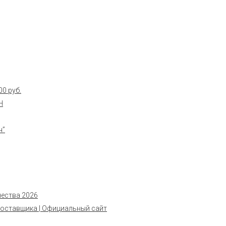
0 руб.
Н
н”
чества 2026
поставщика | Официальный сайт