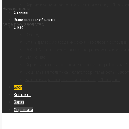
Сервис и услуги краностроительного завода “Роскра
Низкие цены
Отзывы
Выполненные объекты
свое производство
О нас
О заводе
Стань дилером завода «Роскран» | Условия сотрудни
РОСКРАН в цифрах: анализ завода, производителя и 
СМИ о нас
Сертификаты краностроительного завода “Роскран”
Социальная политика и благотворительность | Забот
Вакансии краностроительного завода “Роскран”
Блог
Контакты
Заказ
Опросники