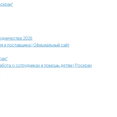
оскран”
рудничества 2026
ля и поставщика | Официальный сайт
ран”
абота о сотрудниках и помощь детям | Роскран
”