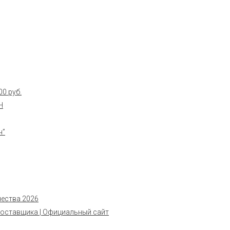
0 руб.
Н
н”
чества 2026
поставщика | Официальный сайт