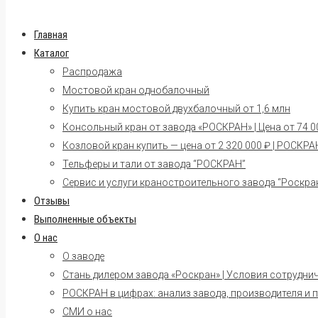
Главная
Каталог
Распродажа
Мостовой кран однобалочный
Купить кран мостовой двухбалочный от 1,6 млн
Консольный кран от завода «РОСКРАН» | Цена от 74 00
Козловой кран купить — цена от 2 320 000 ₽ | РОСКРА
Тельферы и тали от завода “РОСКРАН”
Сервис и услуги краностроительного завода “Роскра
Отзывы
Выполненные объекты
О нас
О заводе
Стань дилером завода «Роскран» | Условия сотрудни
РОСКРАН в цифрах: анализ завода, производителя и 
СМИ о нас