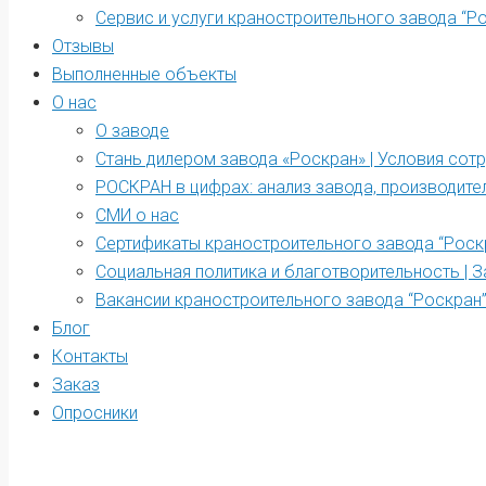
Сервис и услуги краностроительного завода “Р
Отзывы
Выполненные объекты
О нас
О заводе
Стань дилером завода «Роскран» | Условия сот
РОСКРАН в цифрах: анализ завода, производите
СМИ о нас
Сертификаты краностроительного завода “Роск
Социальная политика и благотворительность | З
Вакансии краностроительного завода “Роскран
Блог
Контакты
Заказ
Опросники