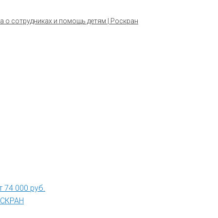
а о сотрудниках и помощь детям | Роскран
 74 000 руб.
РОСКРАН