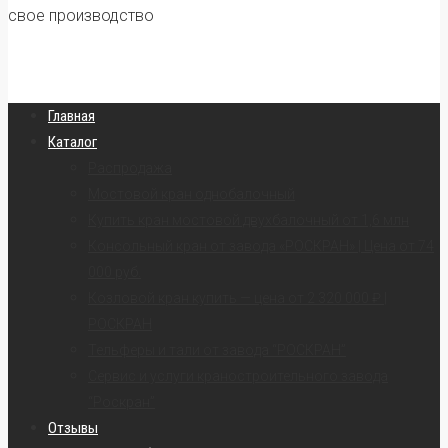
свое производство
Главная
Каталог
Распродажа
Мостовой кран однобалочный
Купить кран мостовой двухбалочный от 1,6 млн
Консольный кран от завода «РОСКРАН» | Цена от 74
000 руб.
Козловой кран купить — цена от 2 320 000 ₽ |
РОСКРАН
Тельферы и тали от завода “РОСКРАН”
Сервис и услуги краностроительного завода
“Роскран”
Отзывы