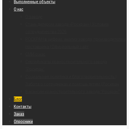
Выполненные объекты
О нас
О заводе
Стань дилером завода «Роскран» | Условия
сотрудничества 2026
РОСКРАН в цифрах: анализ завода, производителя и
поставщика | Официальный сайт
СМИ о нас
Сертификаты краностроительного завода
“Роскран”
Социальная политика и благотворительность |
Забота о сотрудниках и помощь детям | Роскран
Вакансии краностроительного завода “Роскран”
Блог
Контакты
Заказ
Опросники