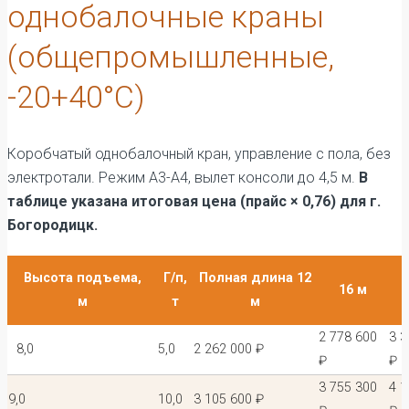
однобалочные краны
(общепромышленные,
-20+40°С)
Коробчатый однобалочный кран, управление с пола, без
электротали. Режим А3-А4, вылет консоли до 4,5 м.
В
таблице указана итоговая цена (прайс × 0,76) для г.
Богородицк.
Высота подъема,
Г/п,
Полная длина 12
16 м
м
т
м
2 778 600
3 3
8,0
5,0
2 262 000 ₽
₽
₽
3 755 300
4 1
9,0
10,0
3 105 600 ₽