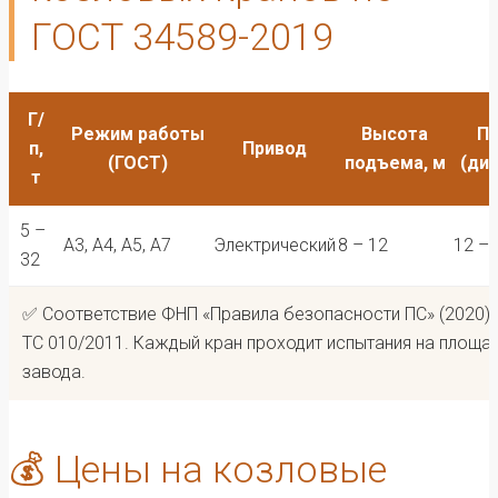
ГОСТ 34589-2019
Г/
Режим работы
Высота
Пр
п,
Привод
(ГОСТ)
подъема, м
(ди
т
5 –
А3, А4, А5, А7
Электрический
8 – 12
12 – 
32
✅ Соответствие ФНП «Правила безопасности ПС» (2020) 
ТС 010/2011. Каждый кран проходит испытания на площа
завода.
💰 Цены на козловые