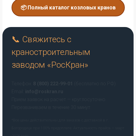
📦 Полный каталог козловых кранов
📞 Свяжитесь с
краностроительным
заводом «РосКран»
Телефон:
8 (800) 222-99-01
(бесплатно по РФ)
Email:
info@roskran.ru
Прием заявок на расчет — круглосуточно.
Перезваниваем в течение 30 минут.
*Все цены действительны для заказов с доставкой в г.
Богородицк при 100% предоплате. Актуальность прайса — март
2026 года.