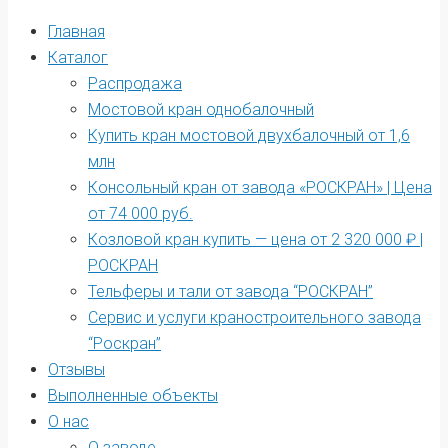
Главная
Каталог
Распродажа
Мостовой кран однобалочный
Купить кран мостовой двухбалочный от 1,6
млн
Консольный кран от завода «РОСКРАН» | Цена
от 74 000 руб.
Козловой кран купить — цена от 2 320 000 ₽ |
РОСКРАН
Тельферы и тали от завода “РОСКРАН”
Сервис и услуги краностроительного завода
“Роскран”
Отзывы
Выполненные объекты
О нас
О заводе