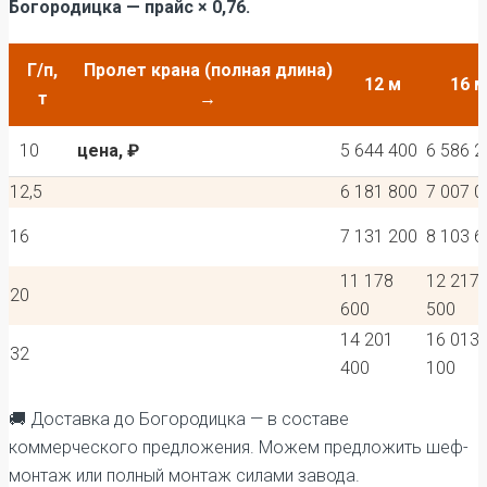
Богородицка — прайс × 0,76.
Г/п,
Пролет крана (полная длина)
12 м
16 м
т
→
10
цена, ₽
5 644 400
6 586 2
12,5
6 181 800
7 007 0
16
7 131 200
8 103 6
11 178
12 217
20
600
500
14 201
16 013
32
400
100
🚚 Доставка до Богородицка — в составе
коммерческого предложения. Можем предложить шеф-
монтаж или полный монтаж силами завода.