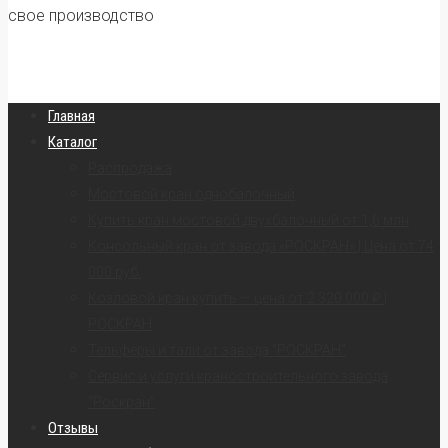
свое производство
Главная
Каталог
Распродажа
Мостовой кран однобалочный
Купить кран мостовой двухбалочный от 1,6 млн
Консольный кран от завода «РОСКРАН» | Цена от 74
000 руб.
Козловой кран купить — цена от 2 320 000 ₽ |
РОСКРАН
Тельферы и тали от завода “РОСКРАН”
Сервис и услуги краностроительного завода
“Роскран”
Отзывы