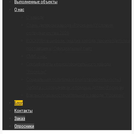
Выполненные объекты
О нас
О заводе
Стань дилером завода «Роскран» | Условия
сотрудничества 2026
РОСКРАН в цифрах: анализ завода, производителя и
поставщика | Официальный сайт
СМИ о нас
Сертификаты краностроительного завода
“Роскран”
Социальная политика и благотворительность |
Забота о сотрудниках и помощь детям | Роскран
Вакансии краностроительного завода “Роскран”
Блог
Контакты
Заказ
Опросники