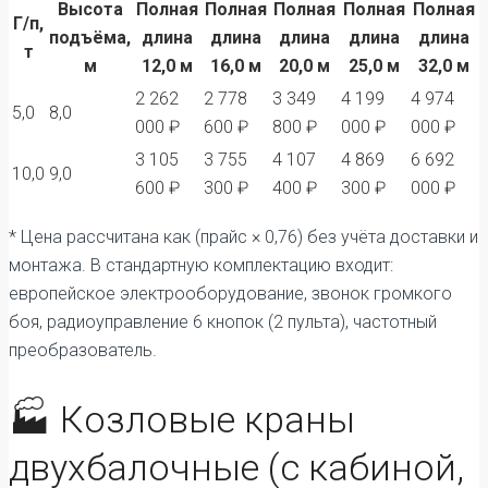
Высота
Полная
Полная
Полная
Полная
Полная
Г/п,
подъёма,
длина
длина
длина
длина
длина
т
м
12,0 м
16,0 м
20,0 м
25,0 м
32,0 м
2 262
2 778
3 349
4 199
4 974
5,0
8,0
000 ₽
600 ₽
800 ₽
000 ₽
000 ₽
3 105
3 755
4 107
4 869
6 692
10,0
9,0
600 ₽
300 ₽
400 ₽
300 ₽
000 ₽
* Цена рассчитана как (прайс × 0,76) без учёта доставки и
монтажа. В стандартную комплектацию входит:
европейское электрооборудование, звонок громкого
боя, радиоуправление 6 кнопок (2 пульта), частотный
преобразователь.
🏭 Козловые краны
двухбалочные (с кабиной,