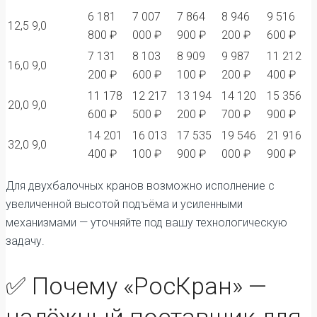
6 181
7 007
7 864
8 946
9 516
12,5
9,0
800 ₽
000 ₽
900 ₽
200 ₽
600 ₽
7 131
8 103
8 909
9 987
11 212
16,0
9,0
200 ₽
600 ₽
100 ₽
200 ₽
400 ₽
11 178
12 217
13 194
14 120
15 356
20,0
9,0
600 ₽
500 ₽
200 ₽
700 ₽
900 ₽
14 201
16 013
17 535
19 546
21 916
32,0
9,0
400 ₽
100 ₽
900 ₽
000 ₽
900 ₽
Для двухбалочных кранов возможно исполнение с
увеличенной высотой подъёма и усиленными
механизмами — уточняйте под вашу технологическую
задачу.
✅ Почему «РосКран» —
надёжный поставщик для