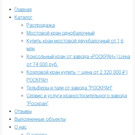
Главная
Каталог
Распродажа
Мостовой кран однобалочный
Купить кран мостовой двухбалочный от 1,6
млн
Консольный кран от завода «РОСКРАН» | Цена
от 74 000 руб.
Козловой кран купить — цена от 2 320 000 ₽ |
РОСКРАН
Тельферы и тали от завода “РОСКРАН”
Сервис и услуги краностроительного завода
“Роскран”
Отзывы
Выполненные объекты
О нас
О заводе