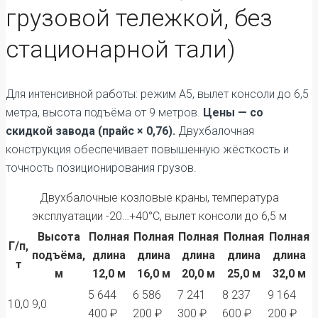
грузовой тележкой, без
стационарной тали)
Для интенсивной работы: режим А5, вылет консоли до 6,5
метра, высота подъёма от 9 метров.
Цены — со
скидкой завода (прайс × 0,76).
Двухбалочная
конструкция обеспечивает повышенную жёсткость и
точность позиционирования грузов.
Двухбалочные козловые краны, температура
эксплуатации -20…+40°C, вылет консоли до 6,5 м
Высота
Полная
Полная
Полная
Полная
Полная
Г/п,
подъёма,
длина
длина
длина
длина
длина
т
м
12,0 м
16,0 м
20,0 м
25,0 м
32,0 м
5 644
6 586
7 241
8 237
9 164
10,0
9,0
400 ₽
200 ₽
300 ₽
600 ₽
200 ₽