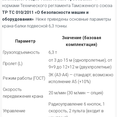
нормами Технического регламента Таможенного союза
ТР ТС 010/2011 «О безопасности машин и
оборудования»
. Ниже приведены основные параметры
крана-балки подвесной 6,3 тонны:
Значение (базовая
Параметр
комплектация)
Грузоподъемность
6,3 т
от 3 до 15 м (однопролетные); от
Пролет (L)
9+9 до 12+12 м (двухпролетные)
3К (А3-А4) — стандарт; возможно
Режим работы (ГОСТ)
исполнение А5 (+10%)
Скорость
20 м/мин (30 м/мин — опция)
передвижения крана
Радиоуправление 6 кнопок, 1
Управление
скорость, 2 пульта (входит в