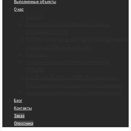
Выполненные объекты
О нас
О заводе
Стань дилером завода «Роскран» | Условия
сотрудничества 2026
РОСКРАН в цифрах: анализ завода, производителя и
поставщика | Официальный сайт
СМИ о нас
Сертификаты краностроительного завода
“Роскран”
Социальная политика и благотворительность |
Забота о сотрудниках и помощь детям | Роскран
Вакансии краностроительного завода “Роскран”
Блог
Контакты
Заказ
Опросники