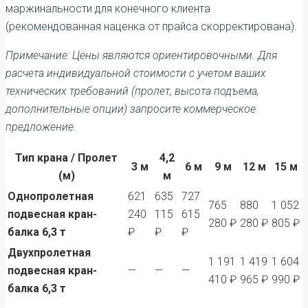
маржинальности для конечного клиента
(рекомендованная наценка от прайса скорректирована).
Примечание: Цены являются ориентировочными. Для
расчета индивидуальной стоимости с учетом ваших
технических требований (пролет, высота подъема,
дополнительные опции) запросите коммерческое
предложение.
Тип крана / Пролет
4,2
3 м
6 м
9 м
12 м
15 м
(м)
м
Однопролетная
621
635
727
765
880
1 052
подвесная кран-
240
115
615
280 ₽
280 ₽
805 ₽
балка 6,3 т
₽
₽
₽
Двухпролетная
1 191
1 419
1 604
подвесная кран-
—
—
—
410 ₽
965 ₽
990 ₽
балка 6,3 т