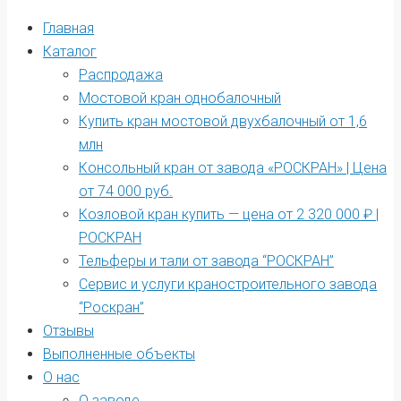
Главная
Каталог
Распродажа
Мостовой кран однобалочный
Купить кран мостовой двухбалочный от 1,6
млн
Консольный кран от завода «РОСКРАН» | Цена
от 74 000 руб.
Козловой кран купить — цена от 2 320 000 ₽ |
РОСКРАН
Тельферы и тали от завода “РОСКРАН”
Сервис и услуги краностроительного завода
“Роскран”
Отзывы
Выполненные объекты
О нас
О заводе