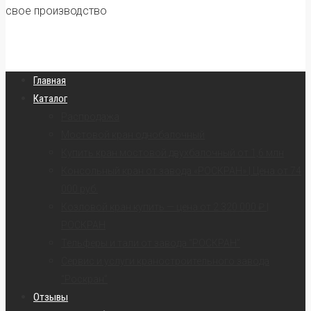
свое производство
Главная
Каталог
Распродажа
Мостовой кран однобалочный
Купить кран мостовой двухбалочный от 1,6 млн
Консольный кран от завода «РОСКРАН» | Цена от 74
000 руб.
Козловой кран купить — цена от 2 320 000 ₽ |
РОСКРАН
Тельферы и тали от завода “РОСКРАН”
Сервис и услуги краностроительного завода
“Роскран”
Отзывы