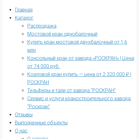
Главная
Каталог
Распродажа
Мостовой кран однобалочный
Купить кран мостовой двухбалочный от 1,6
млн
Консольный кран от завода «РОСКРАН» | Цена
от 74 000 руб.
Козловой кран купить — цена от 2 320 000 ₽ |
РОСКРАН
Тельферы и тали от завода “РОСКРАН”
Сервис и услуги краностроительного завода
“Роскран”
Отзывы
Выполненные объекты
О нас
О заводе