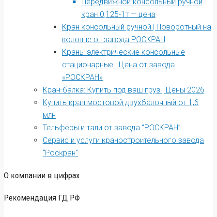
Передвижной консольный ручной
кран 0,125-1т — цена
Кран консольный ручной | Поворотный на
колонне от завода РОСКРАН
Краны электрические консольные
стационарные | Цена от завода
«РОСКРАН»
Кран-балка: Купить под ваш груз | Цены 2026
Купить кран мостовой двухбалочный от 1,6
млн
Тельферы и тали от завода “РОСКРАН”
Сервис и услуги краностроительного завода
“Роскран”
О компании в цифрах
Рекомендация ГД РФ