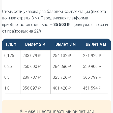
Стоимость указана для базовой комплектации (высота
до низа стрелы 3 м). Передвижная платформа
приобретается отдельно —
35 500 ₽
. Цены уже снижены
от прайсовых на 22%.
Г/п, т
Вылет 2 м
Вылет 3 м
Вылет 4 м
0,125
233 079 ₽
254 132 ₽
271 929 ₽
0,25
260 600 ₽
284 886 ₽
339 906 ₽
0,5
289 737 ₽
323 726 ₽
365 799 ₽
1,0
356 097 ₽
401 420 ₽
451 594 ₽
📄 Нужен нестандартный вылет или