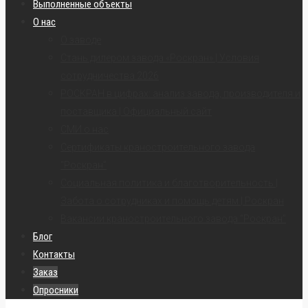
Выполненные объекты
О нас
О заводе
Стань дилером завода «Роскран» | Условия
сотрудничества 2026
РОСКРАН в цифрах: анализ завода, производителя и
поставщика | Официальный сайт
СМИ о нас
Сертификаты краностроительного завода
“Роскран”
Социальная политика и благотворительность |
Забота о сотрудниках и помощь детям | Роскран
Вакансии краностроительного завода “Роскран”
Блог
Контакты
Заказ
Опросники