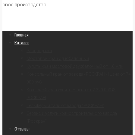
свое производство
Главная
Каталог
Распродажа
Мостовой кран однобалочный
Купить кран мостовой двухбалочный от 1,6 млн
Консольный кран от завода «РОСКРАН» | Цена от 74
000 руб.
Козловой кран купить — цена от 2 320 000 ₽ |
РОСКРАН
Тельферы и тали от завода “РОСКРАН”
Сервис и услуги краностроительного завода
“Роскран”
Отзывы