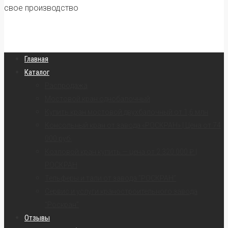
свое производство
Главная
Каталог
Распродажа
Мостовой кран однобалочный
Купить кран мостовой двухбалочный от 1,6 млн
Консольный кран от завода «РОСКРАН» | Цена от 74
000 руб.
Козловой кран купить — цена от 2 320 000 ₽ |
РОСКРАН
Тельферы и тали от завода “РОСКРАН”
Сервис и услуги краностроительного завода
“Роскран”
Отзывы