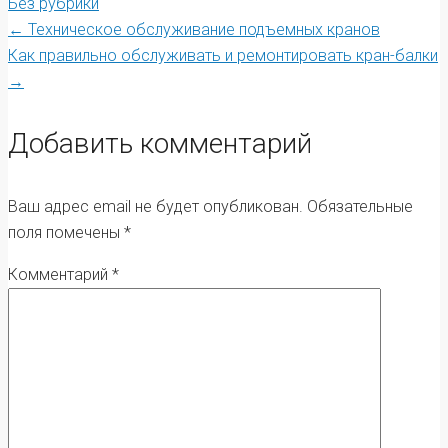
Без рубрики
Post
←
Техническое обслуживание подъемных кранов
Как правильно обслуживать и ремонтировать кран-балки
→
navigation
Добавить комментарий
Ваш адрес email не будет опубликован.
Обязательные
поля помечены
*
Комментарий
*