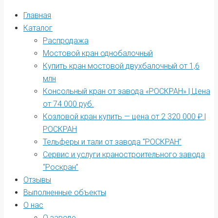
Главная
Каталог
Распродажа
Мостовой кран однобалочный
Купить кран мостовой двухбалочный от 1,6
млн
Консольный кран от завода «РОСКРАН» | Цена
от 74 000 руб.
Козловой кран купить — цена от 2 320 000 ₽ |
РОСКРАН
Тельферы и тали от завода “РОСКРАН”
Сервис и услуги краностроительного завода
“Роскран”
Отзывы
Выполненные объекты
О нас
О заводе