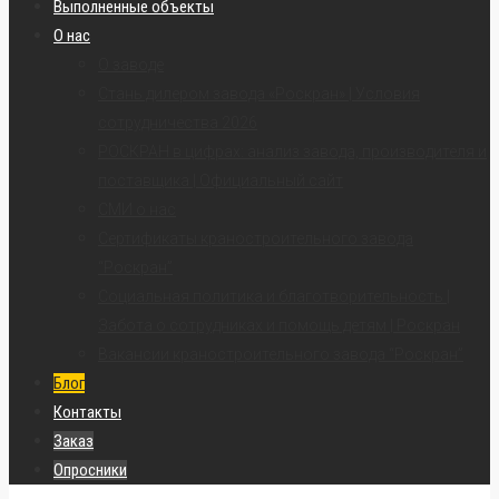
Выполненные объекты
О нас
О заводе
Стань дилером завода «Роскран» | Условия
сотрудничества 2026
РОСКРАН в цифрах: анализ завода, производителя и
поставщика | Официальный сайт
СМИ о нас
Сертификаты краностроительного завода
“Роскран”
Социальная политика и благотворительность |
Забота о сотрудниках и помощь детям | Роскран
Вакансии краностроительного завода “Роскран”
Блог
Контакты
Заказ
Опросники