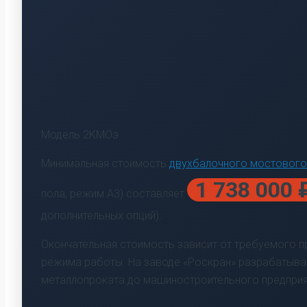
Модель 2КМОэ
Минимальная стоимость
двухбалочного мостового
1 738 000 
пола, режим А3) составляет
дополнительных опций).
Окончательная стоимость зависит от требуемого про
режима работы. На заводе «Роскран» разрабатываю
металлопроката до машиностроительного предприя