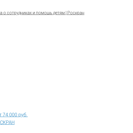
а о сотрудниках и помощь детям | Роскран
 74 000 руб.
РОСКРАН