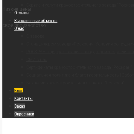
Сервис и услуги краностроительного завода “Роскра
Низкие цены
Отзывы
Выполненные объекты
свое производство
О нас
О заводе
Стань дилером завода «Роскран» | Условия сотрудни
РОСКРАН в цифрах: анализ завода, производителя и 
СМИ о нас
Сертификаты краностроительного завода “Роскран”
Социальная политика и благотворительность | Забот
Вакансии краностроительного завода “Роскран”
Блог
Контакты
Заказ
Опросники