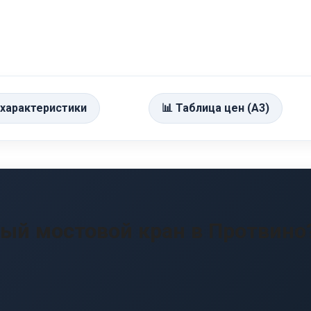
 характеристики
📊 Таблица цен (А3)
ный мостовой кран в Протвино