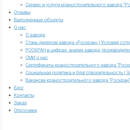
Сервис и услуги краностроительного завода “Р
Отзывы
Выполненные объекты
О нас
О заводе
Стань дилером завода «Роскран» | Условия сот
РОСКРАН в цифрах: анализ завода, производите
СМИ о нас
Сертификаты краностроительного завода “Роск
Социальная политика и благотворительность | З
Вакансии краностроительного завода “Роскран
Блог
Контакты
Заказ
Опросники