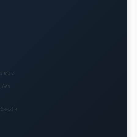
ение с
, без
бины) и