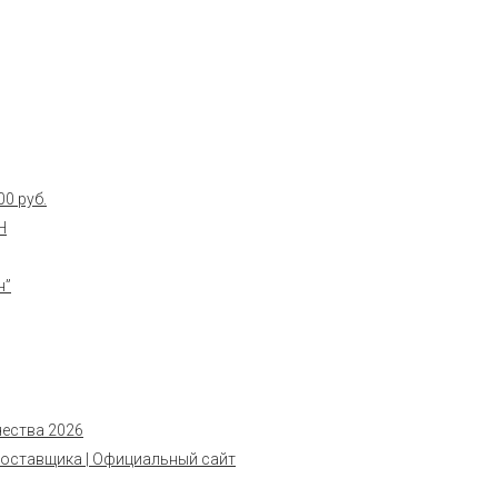
0 руб.
Н
н”
чества 2026
поставщика | Официальный сайт