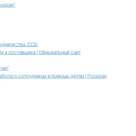
оскран”
рудничества 2026
ля и поставщика | Официальный сайт
ран”
абота о сотрудниках и помощь детям | Роскран
”