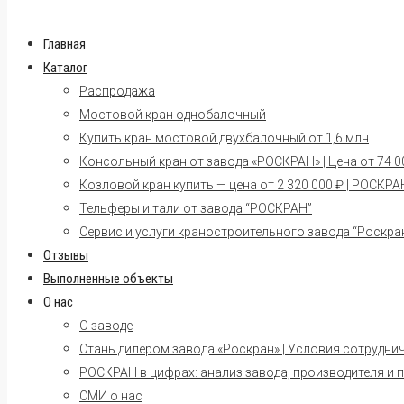
Главная
Каталог
Распродажа
Мостовой кран однобалочный
Купить кран мостовой двухбалочный от 1,6 млн
Консольный кран от завода «РОСКРАН» | Цена от 74 00
Козловой кран купить — цена от 2 320 000 ₽ | РОСКРА
Тельферы и тали от завода “РОСКРАН”
Сервис и услуги краностроительного завода “Роскра
Отзывы
Выполненные объекты
О нас
О заводе
Стань дилером завода «Роскран» | Условия сотрудни
РОСКРАН в цифрах: анализ завода, производителя и 
СМИ о нас