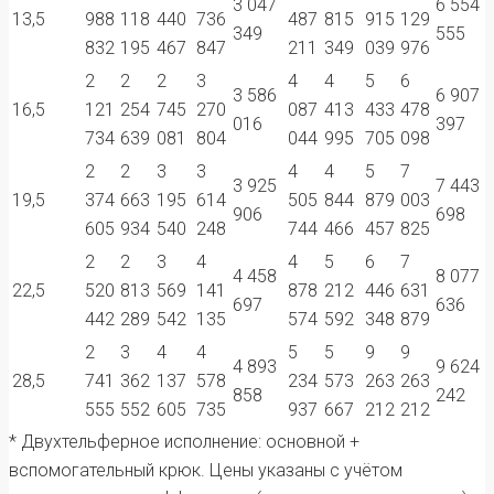
3 047
6 554
13,5
988
118
440
736
487
815
915
129
349
555
832
195
467
847
211
349
039
976
2
2
2
3
4
4
5
6
3 586
6 907
16,5
121
254
745
270
087
413
433
478
016
397
734
639
081
804
044
995
705
098
2
2
3
3
4
4
5
7
3 925
7 443
19,5
374
663
195
614
505
844
879
003
906
698
605
934
540
248
744
466
457
825
2
2
3
4
4
5
6
7
4 458
8 077
22,5
520
813
569
141
878
212
446
631
697
636
442
289
542
135
574
592
348
879
2
3
4
4
5
5
9
9
4 893
9 624
28,5
741
362
137
578
234
573
263
263
858
242
555
552
605
735
937
667
212
212
* Двухтельферное исполнение: основной +
вспомогательный крюк. Цены указаны с учётом