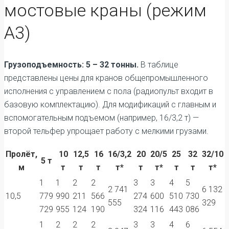
мостовые краны (режим
А3)
Грузоподъемность: 5 – 32 тонны.
В таблице
представлены цены для кранов общепромышленного
исполнения с управлением с пола (радиопульт входит в
базовую комплектацию). Для модификаций с главным и
вспомогательным подъемом (например, 16/3,2 т) —
второй тельфер упрощает работу с мелкими грузами.
Пролёт,
10
12,5
16
16/3,2
20
20/5
25
32
32/10
5 т
м
т
т
т
т*
т
т*
т
т
т*
1
1
2
2
3
3
4
5
2 741
6 132
10,5
779
990
211
566
274
600
510
730
555
329
729
955
124
190
324
116
443
086
1
2
2
2
3
3
4
6