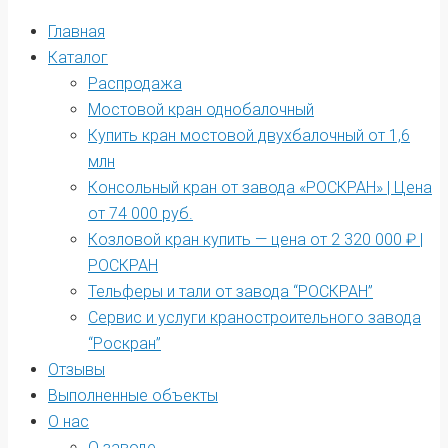
Главная
Каталог
Распродажа
Мостовой кран однобалочный
Купить кран мостовой двухбалочный от 1,6
млн
Консольный кран от завода «РОСКРАН» | Цена
от 74 000 руб.
Козловой кран купить — цена от 2 320 000 ₽ |
РОСКРАН
Тельферы и тали от завода “РОСКРАН”
Сервис и услуги краностроительного завода
“Роскран”
Отзывы
Выполненные объекты
О нас
О заводе