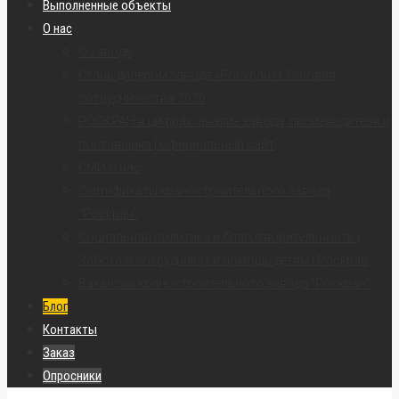
Выполненные объекты
О нас
О заводе
Стань дилером завода «Роскран» | Условия
сотрудничества 2026
РОСКРАН в цифрах: анализ завода, производителя и
поставщика | Официальный сайт
СМИ о нас
Сертификаты краностроительного завода
“Роскран”
Социальная политика и благотворительность |
Забота о сотрудниках и помощь детям | Роскран
Вакансии краностроительного завода “Роскран”
Блог
Контакты
Заказ
Опросники