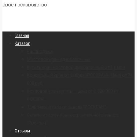
свое производство
Главная
Каталог
Распродажа
Мостовой кран однобалочный
Купить кран мостовой двухбалочный от 1,6 млн
Консольный кран от завода «РОСКРАН» | Цена от 74
000 руб.
Козловой кран купить — цена от 2 320 000 ₽ |
РОСКРАН
Тельферы и тали от завода “РОСКРАН”
Сервис и услуги краностроительного завода
“Роскран”
Отзывы