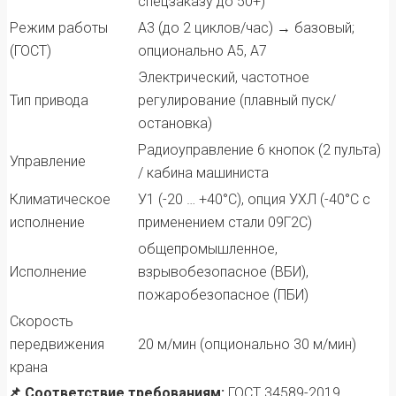
спецзаказу до 50+)
Режим работы
А3 (до 2 циклов/час) → базовый;
(ГОСТ)
опционально А5, А7
Электрический, частотное
Тип привода
регулирование (плавный пуск/
остановка)
Радиоуправление 6 кнопок (2 пульта)
Управление
/ кабина машиниста
Климатическое
У1 (-20 … +40°C), опция УХЛ (-40°C с
исполнение
применением стали 09Г2С)
общепромышленное,
Исполнение
взрывобезопасное (ВБИ),
пожаробезопасное (ПБИ)
Скорость
передвижения
20 м/мин (опционально 30 м/мин)
крана
📌 Соответствие требованиям:
ГОСТ 34589-2019