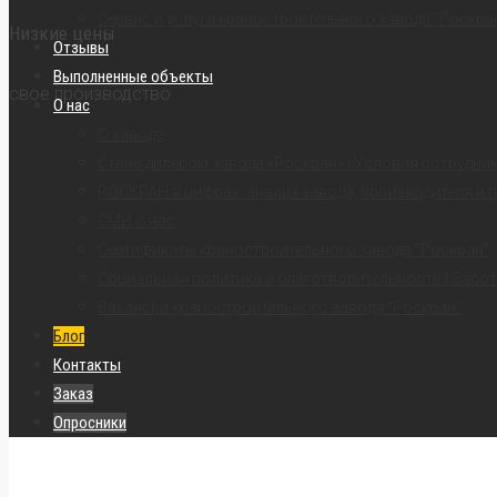
Сервис и услуги краностроительного завода “Роскра
Низкие цены
Отзывы
Выполненные объекты
свое производство
О нас
О заводе
Стань дилером завода «Роскран» | Условия сотрудни
РОСКРАН в цифрах: анализ завода, производителя и 
СМИ о нас
Сертификаты краностроительного завода “Роскран”
Социальная политика и благотворительность | Забот
Вакансии краностроительного завода “Роскран”
Блог
Контакты
Заказ
Опросники