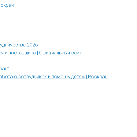
оскран”
рудничества 2026
ля и поставщика | Официальный сайт
ран”
абота о сотрудниках и помощь детям | Роскран
”