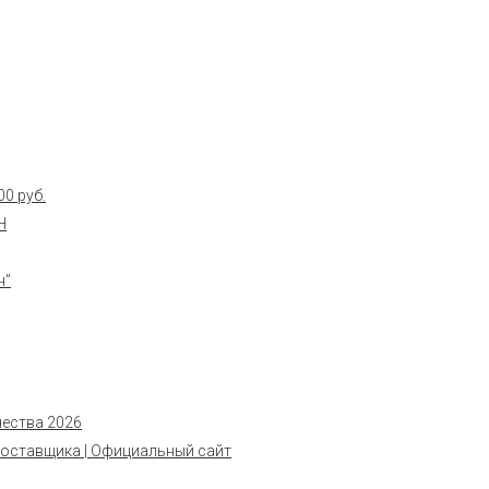
0 руб.
Н
н”
чества 2026
поставщика | Официальный сайт