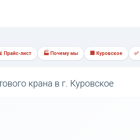
📊 Прайс-лист
🏭 Почему мы
🏢 Куровское
✅ 
ового крана в г. Куровское