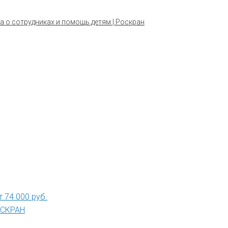
а о сотрудниках и помощь детям | Роскран
 74 000 руб.
РОСКРАН