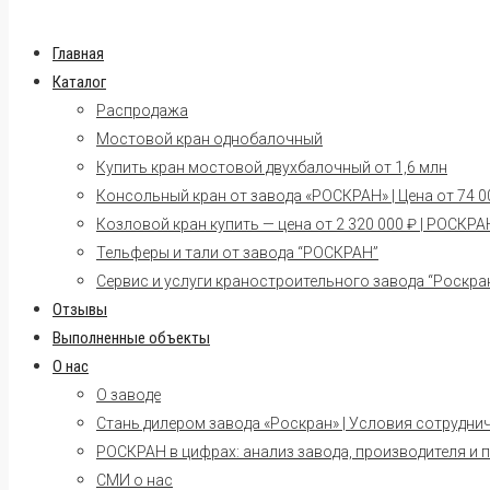
Главная
Каталог
Распродажа
Мостовой кран однобалочный
Купить кран мостовой двухбалочный от 1,6 млн
Консольный кран от завода «РОСКРАН» | Цена от 74 00
Козловой кран купить — цена от 2 320 000 ₽ | РОСКРА
Тельферы и тали от завода “РОСКРАН”
Сервис и услуги краностроительного завода “Роскра
Отзывы
Выполненные объекты
О нас
О заводе
Стань дилером завода «Роскран» | Условия сотрудни
РОСКРАН в цифрах: анализ завода, производителя и 
СМИ о нас