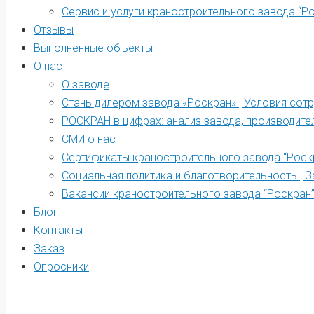
Сервис и услуги краностроительного завода “Р
Отзывы
Выполненные объекты
О нас
О заводе
Стань дилером завода «Роскран» | Условия сот
РОСКРАН в цифрах: анализ завода, производите
СМИ о нас
Сертификаты краностроительного завода “Роск
Социальная политика и благотворительность | З
Вакансии краностроительного завода “Роскран
Блог
Контакты
Заказ
Опросники