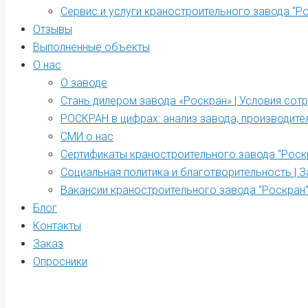
Сервис и услуги краностроительного завода “Р
Отзывы
Выполненные объекты
О нас
О заводе
Стань дилером завода «Роскран» | Условия сот
РОСКРАН в цифрах: анализ завода, производите
СМИ о нас
Сертификаты краностроительного завода “Роск
Социальная политика и благотворительность | З
Вакансии краностроительного завода “Роскран
Блог
Контакты
Заказ
Опросники