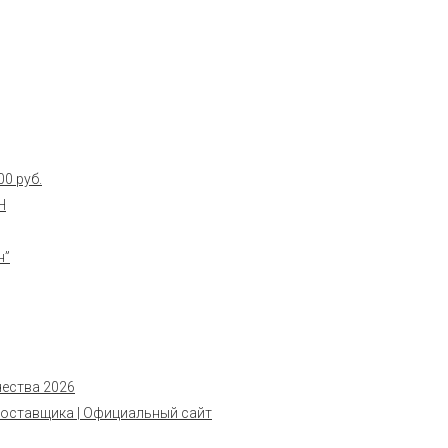
0 руб.
Н
н”
чества 2026
поставщика | Официальный сайт