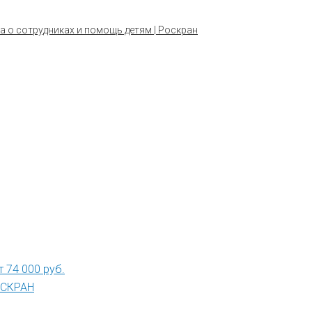
а о сотрудниках и помощь детям | Роскран
 74 000 руб.
РОСКРАН