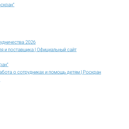
оскран”
рудничества 2026
ля и поставщика | Официальный сайт
ран”
абота о сотрудниках и помощь детям | Роскран
”