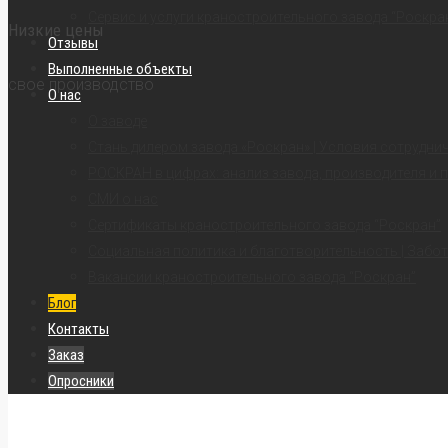
Сервис и услуги краностроительного завода “Роскра
Низкие цены
Отзывы
Выполненные объекты
свое производство
О нас
О заводе
Стань дилером завода «Роскран» | Условия сотрудни
РОСКРАН в цифрах: анализ завода, производителя и 
СМИ о нас
Сертификаты краностроительного завода “Роскран”
Социальная политика и благотворительность | Забот
Вакансии краностроительного завода “Роскран”
Блог
Контакты
Заказ
Опросники