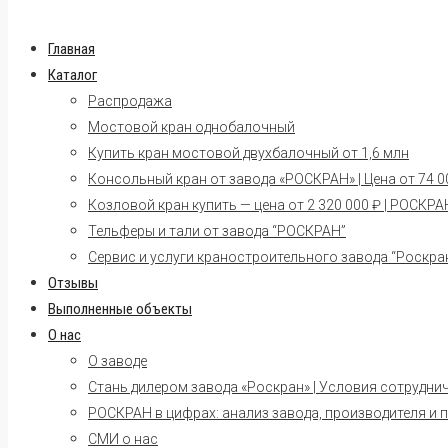
Главная
Каталог
Распродажа
Мостовой кран однобалочный
Купить кран мостовой двухбалочный от 1,6 млн
Консольный кран от завода «РОСКРАН» | Цена от 74 00
Козловой кран купить — цена от 2 320 000 ₽ | РОСКРА
Тельферы и тали от завода “РОСКРАН”
Сервис и услуги краностроительного завода “Роскра
Отзывы
Выполненные объекты
О нас
О заводе
Стань дилером завода «Роскран» | Условия сотрудни
РОСКРАН в цифрах: анализ завода, производителя и 
СМИ о нас