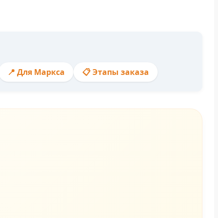
📍 Для Маркса
📋 Этапы заказа