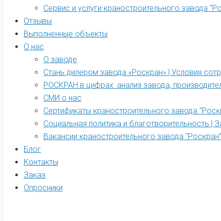
Сервис и услуги краностроительного завода “Р
Отзывы
Выполненные объекты
О нас
О заводе
Стань дилером завода «Роскран» | Условия сот
РОСКРАН в цифрах: анализ завода, производите
СМИ о нас
Сертификаты краностроительного завода “Роск
Социальная политика и благотворительность | З
Вакансии краностроительного завода “Роскран
Блог
Контакты
Заказ
Опросники