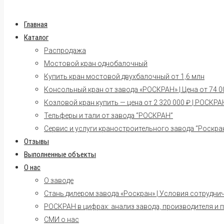
Главная
Каталог
Распродажа
Мостовой кран однобалочный
Купить кран мостовой двухбалочный от 1,6 млн
Консольный кран от завода «РОСКРАН» | Цена от 74 00
Козловой кран купить — цена от 2 320 000 ₽ | РОСКРА
Тельферы и тали от завода “РОСКРАН”
Сервис и услуги краностроительного завода “Роскра
Отзывы
Выполненные объекты
О нас
О заводе
Стань дилером завода «Роскран» | Условия сотрудни
РОСКРАН в цифрах: анализ завода, производителя и 
СМИ о нас