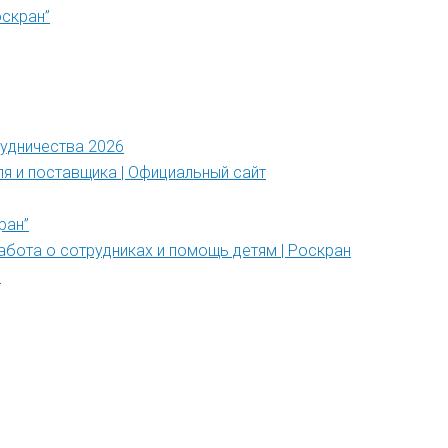
оскран”
рудничества 2026
ля и поставщика | Официальный сайт
ран”
абота о сотрудниках и помощь детям | Роскран
”