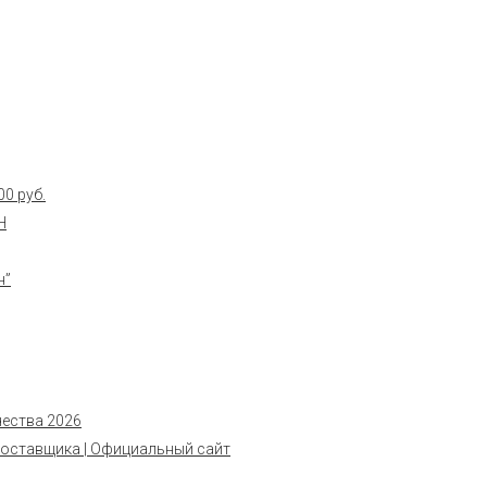
0 руб.
Н
н”
чества 2026
поставщика | Официальный сайт