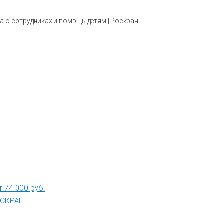
а о сотрудниках и помощь детям | Роскран
 74 000 руб.
РОСКРАН