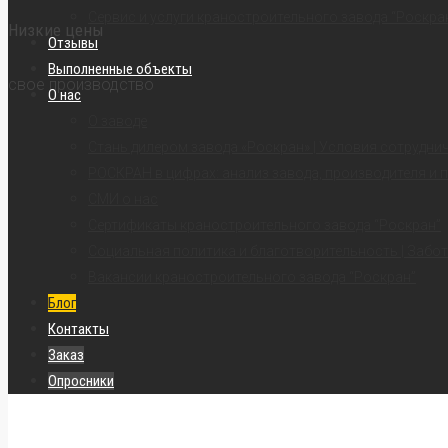
Сервис и услуги краностроительного завода “Роскра
Низкие цены
Отзывы
Выполненные объекты
свое производство
О нас
О заводе
Стань дилером завода «Роскран» | Условия сотрудни
РОСКРАН в цифрах: анализ завода, производителя и 
СМИ о нас
Сертификаты краностроительного завода “Роскран”
Социальная политика и благотворительность | Забот
Вакансии краностроительного завода “Роскран”
Блог
Контакты
Заказ
Опросники