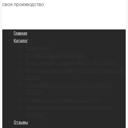
свое производство
Главная
Каталог
Распродажа
Мостовой кран однобалочный
Купить кран мостовой двухбалочный от 1,6 млн
Консольный кран от завода «РОСКРАН» | Цена от 74
000 руб.
Козловой кран купить — цена от 2 320 000 ₽ |
РОСКРАН
Тельферы и тали от завода “РОСКРАН”
Сервис и услуги краностроительного завода
“Роскран”
Отзывы