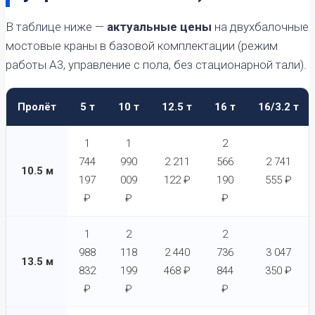
В таблице ниже —
актуальные цены
на двухбалочные
мостовые краны в базовой комплектации (режим
работы А3, управление с пола, без стационарной тали).
Пролёт
5 т
10 т
12.5 т
16 т
16/3.2 т
1
1
2
744
990
2 211
566
2 741
10.5 м
197
009
122 ₽
190
555 ₽
₽
₽
₽
1
2
2
988
118
2 440
736
3 047
13.5 м
832
199
468 ₽
844
350 ₽
₽
₽
₽