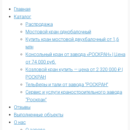
Главная
Каталог
Распродажа
Мостовой кран однобалочный
Купить кран мостовой двухбалочный от 1,6
млн
Консольный кран от завода «РОСКРАН» | Цена
от 74 000 руб.
Козловой кран купить — цена от 2 320 000 ₽ |
РОСКРАН
Тельферы и тали от завода “РОСКРАН”
Сервис и услуги краностроительного завода
“Роскран”
Отзывы
Выполненные объекты
О нас
О заводе