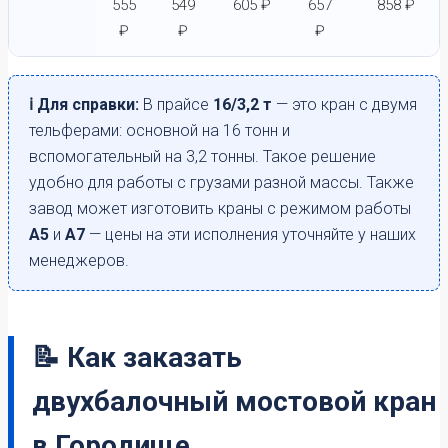
555
549
605 ₽
657
858 ₽
₽
₽
₽
ℹ️ Для справки:
В прайсе
16/3,2 т
— это кран с двумя
тельферами: основной на 16 тонн и
вспомогательный на 3,2 тонны. Такое решение
удобно для работы с грузами разной массы. Также
завод может изготовить краны с режимом работы
А5
и
А7
— цены на эти исполнения уточняйте у наших
менеджеров.
📝 Как заказать
двухбалочный мостовой кран
в Городище