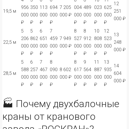
12
956
350
113
694
7 205
004
489
023
625
19,5 м
251
000
000
000
000
000 ₽
000
000
000
000
000 ₽
₽
₽
₽
₽
₽
₽
₽
₽
5
5
6
7
8
8
10
12
13
206
862
651
459
7 949
527
912
808
523
22,5 м
248
000
000
000
000
000 ₽
000
000
000
000
000 ₽
₽
₽
₽
₽
₽
₽
₽
₽
5
6
7
8
8
9
11
13
14
588
257
467
090
8 602
617
564
887
935
28,5 м
604
000
000
000
000
000 ₽
000
000
000
000
000 ₽
₽
₽
₽
₽
₽
₽
₽
₽
🏭 Почему двухбалочные
краны от кранового
завода «РОСКРАН»?