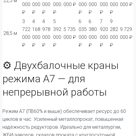
22,5 м
000
000
000
000
000 ₽
000
000
000
000
000 ₽
₽
₽
₽
₽
₽
₽
₽
₽
3
4
4
5
6
6
7
9
722
168
978
392
5 735
035
380
920
282
9 729
28,5 м
000
000
000
000
000 ₽
000
000
000
000
000 ₽
₽
₽
₽
₽
₽
₽
₽
₽
⚙️ Двухбалочные краны
режима А7 — для
непрерывной работы
Режим А7 (ПВ60% и выше) обеспечивает ресурс до 60
циклов в час. Усиленный металлопрокат, повышенная
надёжность редукторов. Идеально для металлургии,
ЖБИ-заводов, складов проката с круглосуточной