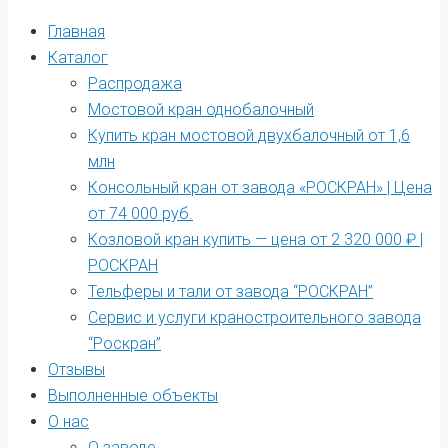
Главная
Каталог
Распродажа
Мостовой кран однобалочный
Купить кран мостовой двухбалочный от 1,6
млн
Консольный кран от завода «РОСКРАН» | Цена
от 74 000 руб.
Козловой кран купить — цена от 2 320 000 ₽ |
РОСКРАН
Тельферы и тали от завода “РОСКРАН”
Сервис и услуги краностроительного завода
“Роскран”
Отзывы
Выполненные объекты
О нас
О заводе