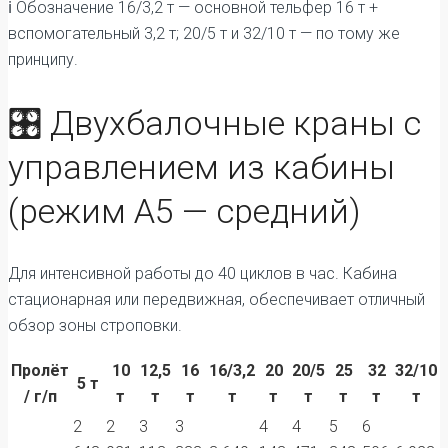
ℹ️ Обозначение 16/3,2 т — основной тельфер 16 т +
вспомогательный 3,2 т; 20/5 т и 32/10 т — по тому же
принципу.
🎛️ Двухбалочные краны с
управлением из кабины
(режим А5 — средний)
Для интенсивной работы до 40 циклов в час. Кабина
стационарная или передвижная, обеспечивает отличный
обзор зоны строповки.
Пролёт
10
12,5
16
16/3,2
20
20/5
25
32
32/10
5 т
/ г/п
т
т
т
т
т
т
т
т
т
2
2
3
3
4
4
5
6