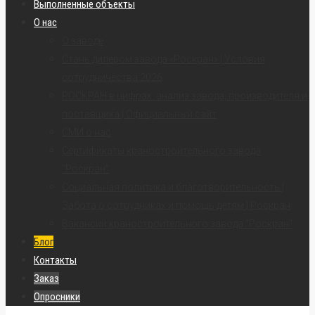
Выполненные объекты
О нас
О заводе
Стань дилером завода «Роскран» | Условия
сотрудничества 2026
РОСКРАН в цифрах: анализ завода, производителя и
поставщика | Официальный сайт
СМИ о нас
Сертификаты краностроительного завода
“Роскран”
Социальная политика и благотворительность |
Забота о сотрудниках и помощь детям | Роскран
Вакансии краностроительного завода “Роскран”
Блог
Контакты
Заказ
Опросники