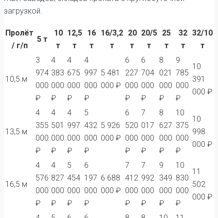
загрузкой.
Пролёт
10
12,5
16
16/3,2
20
20/5
25
32
32/10
5 т
/ г/п
т
т
т
т
т
т
т
т
т
3
4
4
4
6
6
8
9
10
974
383
675
997
5 481
227
704
021
785
10,5 м
391
000
000
000
000
000 ₽
000
000
000
000
000 ₽
₽
₽
₽
₽
₽
₽
₽
₽
4
4
4
5
6
7
8
10
10
355
501
997
432
5 926
520
017
627
375
13,5 м
998
000
000
000
000
000 ₽
000
000
000
000
000 ₽
₽
₽
₽
₽
₽
₽
₽
₽
4
4
5
6
7
7
9
10
11
576
827
454
197
6 688
412
992
349
830
16,5 м
502
000
000
000
000
000 ₽
000
000
000
000
000 ₽
₽
₽
₽
₽
₽
₽
₽
₽
4
5
6
6
8
8
10
11