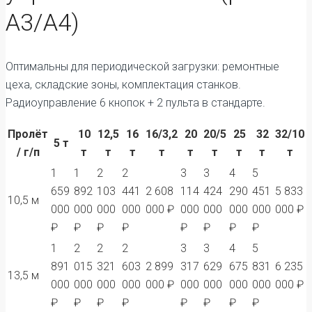
А3/А4)
Оптимальны для периодической загрузки: ремонтные
цеха, складские зоны, комплектация станков.
Радиоуправление 6 кнопок + 2 пульта в стандарте.
Пролёт
10
12,5
16
16/3,2
20
20/5
25
32
32/10
5 т
/ г/п
т
т
т
т
т
т
т
т
т
1
1
2
2
3
3
4
5
659
892
103
441
2 608
114
424
290
451
5 833
10,5 м
000
000
000
000
000 ₽
000
000
000
000
000 ₽
₽
₽
₽
₽
₽
₽
₽
₽
1
2
2
2
3
3
4
5
891
015
321
603
2 899
317
629
675
831
6 235
13,5 м
000
000
000
000
000 ₽
000
000
000
000
000 ₽
₽
₽
₽
₽
₽
₽
₽
₽