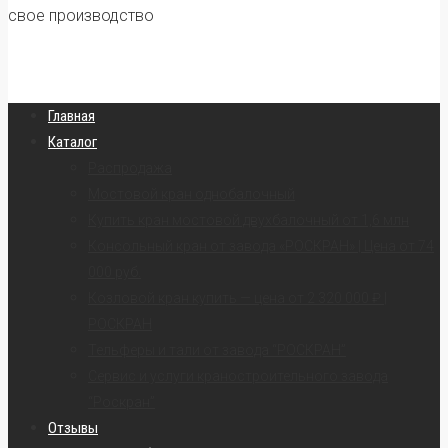
свое производство
Главная
Каталог
Распродажа
Мостовой кран однобалочный
Купить кран мостовой двухбалочный от 1,6 млн
Консольный кран от завода «РОСКРАН» | Цена от 74
000 руб.
Козловой кран купить — цена от 2 320 000 ₽ |
РОСКРАН
Тельферы и тали от завода “РОСКРАН”
Сервис и услуги краностроительного завода
“Роскран”
Отзывы