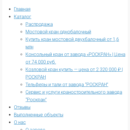
Главная
Каталог
Распродажа
Мостовой кран однобалочный
Купить кран мостовой двухбалочный от 1,6
млн
Консольный кран от завода «РОСКРАН» | Цена
от 74 000 руб.
Козловой кран купить — цена от 2 320 000 ₽ |
РОСКРАН
Тельферы и тали от завода “РОСКРАН”
Сервис и услуги краностроительного завода
“Роскран”
Отзывы
Выполненные объекты
О нас
О заводе