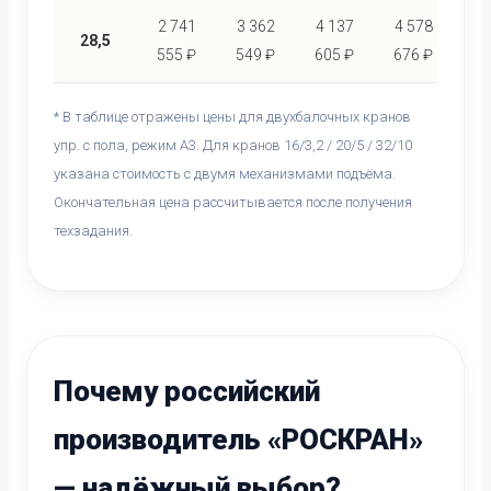
2 741
3 362
4 137
4 578
4 
28,5
555 ₽
549 ₽
605 ₽
676 ₽
86
* В таблице отражены цены для двухбалочных кранов
упр. с пола, режим А3. Для кранов 16/3,2 / 20/5 / 32/10
указана стоимость с двумя механизмами подъёма.
Окончательная цена рассчитывается после получения
техзадания.
Почему российский
производитель «РОСКРАН»
— надёжный выбор?