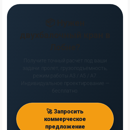
📦 Нужен
двухбалочный кран в
Лобне?
Получите точный расчёт под ваши
задачи: пролёт, грузоподъёмность,
режим работы А3 / А5 / А7.
Индивидуальное проектирование —
бесплатно.
🚀 Запросить
коммерческое
предложение