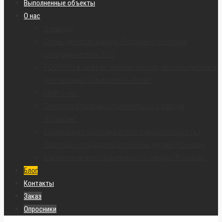
Выполненные объекты
О нас
О заводе
Стань дилером завода «Роскран» | Условия
сотрудничества 2026
РОСКРАН в цифрах: анализ завода, производителя и
поставщика | Официальный сайт
СМИ о нас
Сертификаты краностроительного завода
“Роскран”
Социальная политика и благотворительность |
Забота о сотрудниках и помощь детям | Роскран
Вакансии краностроительного завода “Роскран”
Блог
Контакты
Заказ
Опросники