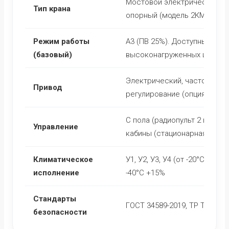
Мостовой электрический, д
Тип крана
опорный (модель 2КМОэ)
Режим работы
А3 (ПВ 25%). Доступны А5, А
(базовый)
высоконагруженных цехов
Электрический, частотное
Привод
регулирование (опция)
С пола (радиопульт 2 шт.) ли
Управление
кабины (стационарная/пере
Климатическое
У1, У2, У3, У4 (от -20°C до +4
исполнение
-40°C +15%
Стандарты
ГОСТ 34589-2019, ТР ТС 010/
безопасности