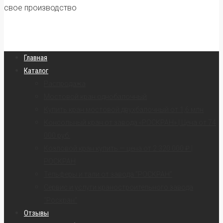
свое производство
Главная
Каталог
Распродажа
Мостовой кран однобалочный
Купить кран мостовой двухбалочный от 1,6 млн
Консольный кран от завода «РОСКРАН» | Цена от 74
000 руб.
Козловой кран купить — цена от 2 320 000 ₽ |
РОСКРАН
Тельферы и тали от завода “РОСКРАН”
Сервис и услуги краностроительного завода
“Роскран”
Отзывы