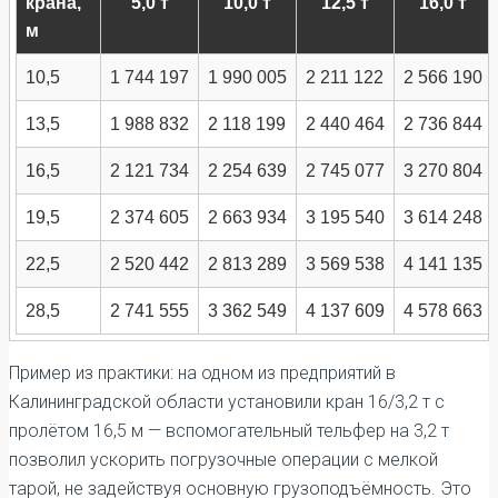
крана,
5,0 т
10,0 т
12,5 т
16,0 т
м
10,5
1 744 197
1 990 005
2 211 122
2 566 190
13,5
1 988 832
2 118 199
2 440 464
2 736 844
16,5
2 121 734
2 254 639
2 745 077
3 270 804
19,5
2 374 605
2 663 934
3 195 540
3 614 248
22,5
2 520 442
2 813 289
3 569 538
4 141 135
28,5
2 741 555
3 362 549
4 137 609
4 578 663
Пример из практики: на одном из предприятий в
Калининградской области установили кран 16/3,2 т с
пролётом 16,5 м — вспомогательный тельфер на 3,2 т
позволил ускорить погрузочные операции с мелкой
тарой, не задействуя основную грузоподъёмность. Это