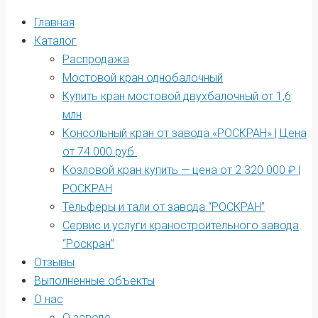
Главная
Каталог
Распродажа
Мостовой кран однобалочный
Купить кран мостовой двухбалочный от 1,6
млн
Консольный кран от завода «РОСКРАН» | Цена
от 74 000 руб.
Козловой кран купить — цена от 2 320 000 ₽ |
РОСКРАН
Тельферы и тали от завода “РОСКРАН”
Сервис и услуги краностроительного завода
“Роскран”
Отзывы
Выполненные объекты
О нас
О заводе