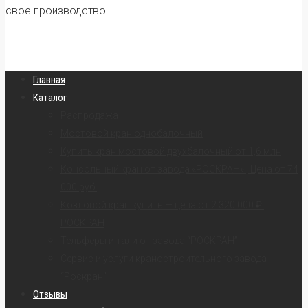
свое производство
Главная
Каталог
Распродажа
Мостовой кран однобалочный
Купить кран мостовой двухбалочный от 1,6 млн
Консольный кран от завода «РОСКРАН» | Цена от 74
000 руб.
Козловой кран купить — цена от 2 320 000 ₽ |
РОСКРАН
Тельферы и тали от завода “РОСКРАН”
Сервис и услуги краностроительного завода
“Роскран”
Отзывы