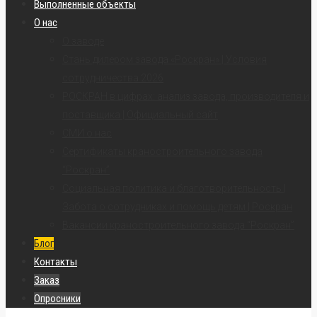
Выполненные объекты
О нас
О заводе
Стань дилером завода «Роскран» | Условия
сотрудничества 2026
РОСКРАН в цифрах: анализ завода, производителя и
поставщика | Официальный сайт
СМИ о нас
Сертификаты краностроительного завода
“Роскран”
Социальная политика и благотворительность |
Забота о сотрудниках и помощь детям | Роскран
Вакансии краностроительного завода “Роскран”
Блог
Контакты
Заказ
Опросники