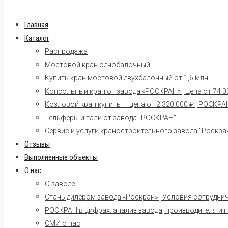
Главная
Каталог
Распродажа
Мостовой кран однобалочный
Купить кран мостовой двухбалочный от 1,6 млн
Консольный кран от завода «РОСКРАН» | Цена от 74 00
Козловой кран купить — цена от 2 320 000 ₽ | РОСКРА
Тельферы и тали от завода “РОСКРАН”
Сервис и услуги краностроительного завода “Роскра
Отзывы
Выполненные объекты
О нас
О заводе
Стань дилером завода «Роскран» | Условия сотрудни
РОСКРАН в цифрах: анализ завода, производителя и 
СМИ о нас