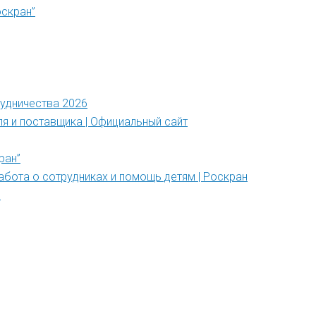
оскран”
рудничества 2026
ля и поставщика | Официальный сайт
ран”
абота о сотрудниках и помощь детям | Роскран
”