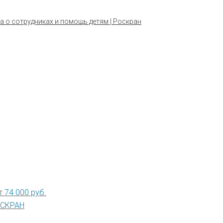
а о сотрудниках и помощь детям | Роскран
 74 000 руб.
РОСКРАН