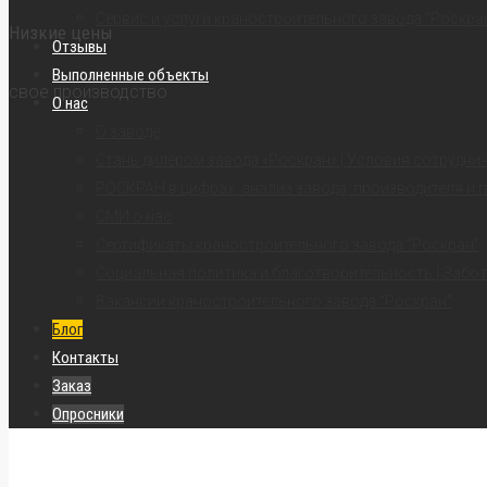
Сервис и услуги краностроительного завода “Роскра
Низкие цены
Отзывы
Выполненные объекты
свое производство
О нас
О заводе
Стань дилером завода «Роскран» | Условия сотрудни
РОСКРАН в цифрах: анализ завода, производителя и 
СМИ о нас
Сертификаты краностроительного завода “Роскран”
Социальная политика и благотворительность | Забот
Вакансии краностроительного завода “Роскран”
Блог
Контакты
Заказ
Опросники