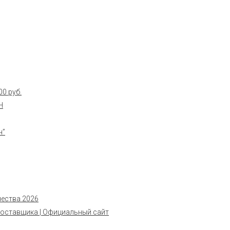
0 руб.
Н
н”
чества 2026
поставщика | Официальный сайт