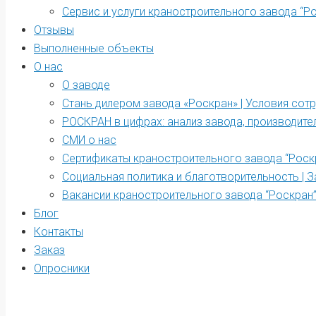
Сервис и услуги краностроительного завода “Р
Отзывы
Выполненные объекты
О нас
О заводе
Стань дилером завода «Роскран» | Условия сот
РОСКРАН в цифрах: анализ завода, производите
СМИ о нас
Сертификаты краностроительного завода “Роск
Социальная политика и благотворительность | З
Вакансии краностроительного завода “Роскран
Блог
Контакты
Заказ
Опросники